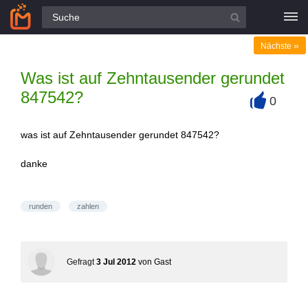
Alle Fragen
»
Nächste
Was ist auf Zehntausender gerundet
847542?
0
+
was ist auf Zehntausender gerundet 847542?
danke
runden
zahlen
Gefragt
3 Jul 2012
von
Gast