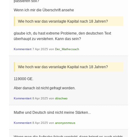
passieren soll?
Wenn ich mir die Überschrift ansehe
Wie hoch war das veranlagte Kapital nach 18 Jahren?
glaube ich, du hast extreme Probleme, den deutschen Text
überhaupt zu verstehen. Kann das sein?
Kommentiert
7 Apr 2025
von
Der_Mathecoach
Wie hoch war das veranlagte Kapital nach 18 Jahren?
119000 GE.
Aber danach ist nicht gefragt worden.
Kommentiert
8 Apr 2025
von
döschwo
Mathe und Deutsch sind nicht meine Stärken...
Kommentiert
8 Apr 2025
von
anonyonmous