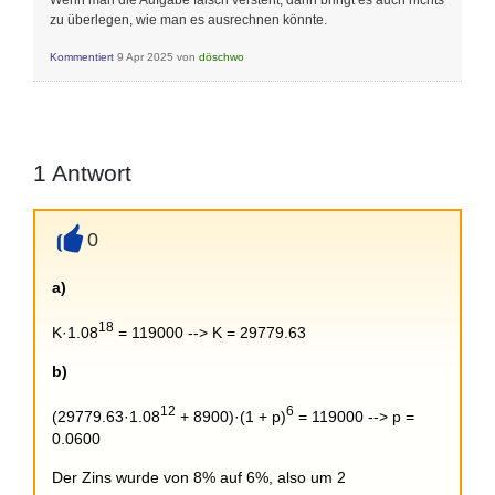
Wenn man die Aufgabe falsch versteht, dann bringt es auch nichts
zu überlegen, wie man es ausrechnen könnte.
Kommentiert
9 Apr 2025
von
döschwo
1
Antwort
0
+
a)
18
K·1.08
= 119000 --> K = 29779.63
b)
12
6
(29779.63·1.08
+ 8900)·(1 + p)
= 119000 --> p =
0.0600
Der Zins wurde von 8% auf 6%, also um 2