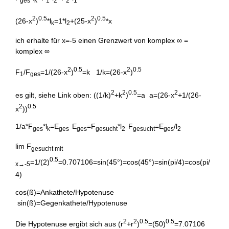
ges
k
1
2
2
1
2
0.5
2
0.5
(26-x
)
*l
=1*l
+(25-x
)
*x
k
2
ich erhalte für x=-5 einen Grenzwert von komplex ∞ =
komplex ∞
2
0.5
2
0.5
F
/F
=1/(26-x
)
=k 1/k=(26-x
)
1
ges
2
2
0.5
2
es gilt, siehe Link oben: ((1/k)
+k
)
=a a=(26-x
+1/(26-
2
0.5
x
))
1/a*F
*l
=E
E
=F
*l
F
=E
/l
ges
k
ges
ges
gesucht
2
gesucht
ges
2
lim F
gesucht mit
0.5
=1/(2)
=0.707106=sin(45°)=cos(45°)=sin(pi/4)=cos(pi/
x→-5
4)
cos(ß)=Ankathete/Hypotenuse
sin(ß)=Gegenkathete/Hypotenuse
2
2
0.5
0.5
Die Hypotenuse ergibt sich aus (r
+r
)
=(50)
=7.07106