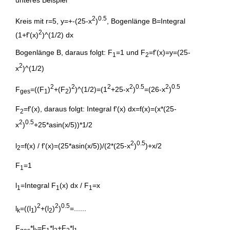
unteres Beispiel
2
0.5
Kreis mit r=5, y=+-(25-x
)
, Bogenlänge B=Integral
2
(1+f'(x)
)^(1/2) dx
Bogenlänge B, daraus folgt: F
=1 und F
=f'(x)=y=(25-
1
2
2
x
)^(1/2)
2
2
2
2
0.5
2
0.5
F
=((F
)
+(F
)
)^(1/2)=(1
+25-x
)
=(26-x
)
ges
1
2
F
=f'(x), daraus folgt: Integral f'(x) dx=f(x)=(x*(25-
2
2
0.5
x
)
+25*asin(x/5))*1/2
2
0.5
l
=f(x) / f'(x)=(25*asin(x/5))/(2*(25-x
)
)+x/2
2
F
=1
1
l
=Integral F
(x) dx / F
=x
1
1
1
2
2
0.5
l
=((l
)
+(l
)
)
=......
k
1
2
F
*l
=F
*l
+F
*l