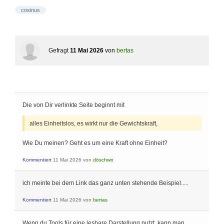
cosinus
Gefragt
11 Mai 2026
von
bertas
Die von Dir verlinkte Seite beginnt mit
alles Einheitslos, es wirkt nur die Gewichtskraft,
Wie Du meinen? Geht es um eine Kraft ohne Einheit?
Kommentiert
11 Mai 2026
von
döschwo
ich meinte bei dem Link das ganz unten stehende Beispiel.....
Kommentiert
11 Mai 2026
von
bertas
Wenn du Tools für eine lesbare Darstellung nutzt, kann man