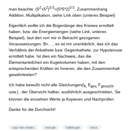
2
2
0.5
0.5
man beachte: (5
+5
)
=(5*5*2)
, Zusammenhang
Addition, Multiplikation, siehe Link oben (unteres Beispiel)
Eigentlich wollte ich die Bogenlänge des Kreises ermittelt
haben, bzw. die Energiemengen (siehe Link, unteres
Beispiel), laut den von mir in Betracht gezogenen
Voraussetzungen, B=...., es ist mir unerklärlich, das ich das
Verhältnis der Ankathete bzw. Gegenkathete, zur Hypotenuse
ermittelt habe. Ist dies ein Nachweis, das die
Elementarteilchen ein Kugelvolumen haben, mit den
entsprechenden Kräften im Inneren, die den Zusammenhalt
gewährleisten?
Ich habe bewußt nicht alle Gleichungen(l
E
F
k,
ges,
gesucht
usw.)
, der Übersicht halber, ausführlich ausgeschrieben, Sie
können die einzelnen Werte ja Kopieren und Nachprüfen.
Danke für die Durchsicht!
satz-des-thales
energie
halbkugel
sinus