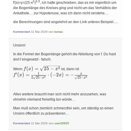
2
0.5
f'(x)=y=(25-x
)
, ich hatte geschrieben, das es mir eigentlich um
die Bogenlänge des Kreises ging und nicht um das Verhältnis der
Ankathete.... zur Hypotenuse, was ich dann nicht verstehe....
die Berechnungen sind angelehnt an den Link unteres Beispiel.....
Kommentiert
11 Mai 2026
von
bertas
Unsinn!
In die Formel der Bogenlänge gehört die Ableitung von f. Du hast
dort f eingesetzt - falsch.
f(x)=\sqrt{25-
2
(
)
=
2
5
−
f
x
x
Wenn
ist, dann ist
x^{2}}
1
′
x
f^{\prime}
(
)
=
⋅
(
−
2
)
=
−
f
x
x
2
2
2
2
5
−
2
5
−
x
x
(x)=\frac{1}
{2 \sqrt{25-
x^{2}}}
\cdot(-2
Alles weitere braucht man sich nicht mehr anzusehen, was
x)=-\frac{x}
ohnehin niemand freiwillig tun würde…
{\sqrt{25-
Man muß schon ziemlich schmerzfrei sein, um ständig so einen
x^{2}}}
Unsinn öffentlich zu präsentieren…
Kommentiert
11 Mai 2026
von
user26605