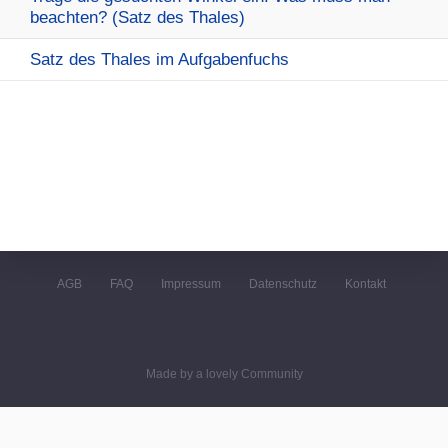
beachten? (Satz des Thales)
Satz des Thales im Aufgabenfuchs
AGB
FAQ
Impressum
Datenschutz
Kontakt
Made by a lovely Community