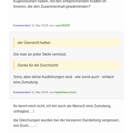
Gegenkathete }}{\text {
Kugelvolumen haben, mit den entsprechenden Kräften im
Hypotenuse }} \end{array}
Inneren, die den Zusammenhalt gewährleisten?
Kommentiert
11 Mai 2026
von
user26605
der Übersicht halber
Die man an jeder Stelle vermisst.
Danke für die Durchsicht!
Sorry, aber deine Ausführungen sind - wie sonst auch - einfach
eine Zumutung.
Kommentiert
11 Mai 2026
von
Apfelmännchen
Ihr kennt mich nicht, ich bin auch als Mensch eine Zumutung,
untragbar.....!
die Gleichungen wurden bei der besseren Darstellung vergessen,
von Euch........: