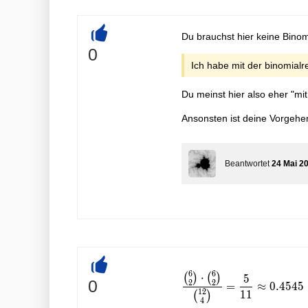
Du brauchst hier keine Binom
+
0
Ich habe mit der binomia
Du meinst hier also eher "mit
Ansonsten ist deine Vorgehen
Beantwortet
24 Mai 2
6
6
⋅
(
)
(
)
5
\frac{\binom{6}{2} \c
+
0
2
2
=
≈
0
.
4
5
4
5
1
2
1
1
(
)
4