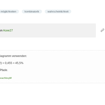
möglichkeiten
kombinatorik
wahrscheinlichkeit
on
Acee27
diagramm verwenden:
2) = 0,455 = 45,5%
 Pfade.
beachboyM