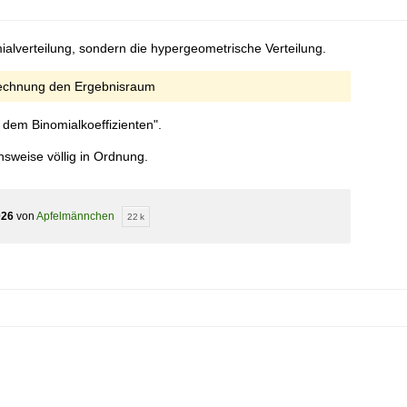
ialverteilung, sondern die hypergeometrische Verteilung.
lrechnung den Ergebnisraum
 dem Binomialkoeffizienten".
sweise völlig in Ordnung.
026
von
Apfelmännchen
22 k
dot \binom{6}{2}}{\binom{12}{4}} = \frac{5}{11} \appr