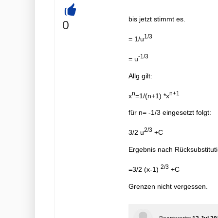
bis jetzt stimmt es.
+
0
1/3
= 1/u
-1/3
= u
Allg gilt:
n
n+1
x
=1/(n+1) *x
für n= -1/3 eingesetzt folgt:
2/3
3/2 u
+C
Ergebnis nach Rücksubstituti
2/3
=3/2 (x-1)
+C
Grenzen nicht vergessen.