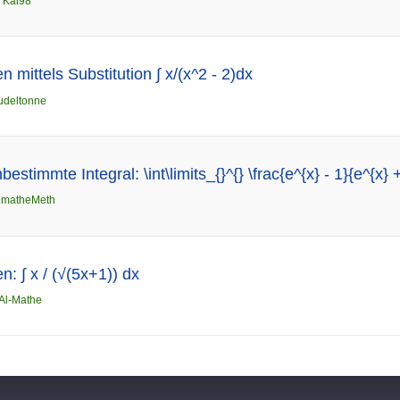
n
Kai98
n mittels Substitution ∫ x/(x^2 - 2)dx
udeltonne
stimmte Integral: \int\limits_{}^{} \frac{e^{x} - 1}{e^{x} 
n
matheMeth
n: ∫ x / (√(5x+1)) dx
Al-Mathe