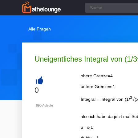
Alle Fragen
Uneigentliches Integral von (1/3
obere Grenze=4
untere Grenze= 1
+
0
3
Integral = Integral von (1/
√(
895
Aufrufe
also ich habe da jetzt mal Su
u= x-1
du/dx = 1