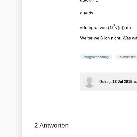
du= dx
3
= Integral von (1/
√(u)) du
Weiter weiß ich nicht. Was w
integralrechnung
substitution
Gefragt
13 Jul 2015
v
2
Antworten