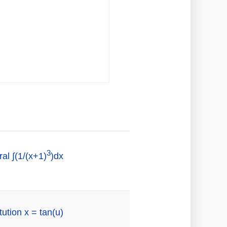
3
al ∫(1/(x+1)
)dx
ution x = tan(u)