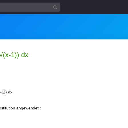
√(x-1)) dx
x-1)) dx
bstitution angewendet :