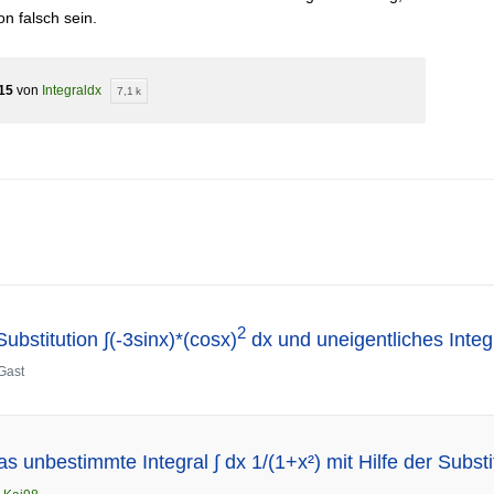
n falsch sein.
15
von
Integraldx
7,1 k
2
Substitution ∫(-3sinx)*(cosx)
dx und uneigentliches Integr
Gast
 unbestimmte Integral ∫ dx 1/(1+x²) mit Hilfe der Substit