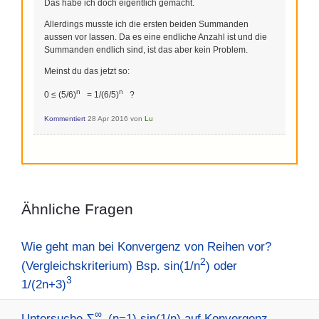
Das habe ich doch eigentlich gemacht.
Allerdings musste ich die ersten beiden Summanden
aussen vor lassen. Da es eine endliche Anzahl ist und die
Summanden endlich sind, ist das aber kein Problem.
Meinst du das jetzt so:
n
n
0 ≤ (5/6)
= 1/(6/5)
?
Kommentiert
28 Apr 2016
von
Lu
Ähnliche Fragen
Wie geht man bei Konvergenz von Reihen vor?
2
(Vergleichskriterium) Bsp. sin(1/n
) oder
3
1/(2n+3)
∞
Untersuche ∑
_(n=1) sin(1/n) auf Konvergenz