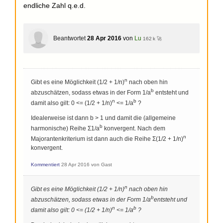
endliche Zahl q.e.d.
Beantwortet
28 Apr 2016
von
Lu
162 k 🚀
n
Gibt es eine Möglichkeit (1/2 + 1/n)
nach oben hin
b
abzuschätzen, sodass etwas in der Form 1/a
entsteht und
n
b
damit also gilt: 0 <= (1/2 + 1/n)
<= 1/a
?
Idealerweise ist dann b > 1 und damit die (allgemeine
b
harmonische) Reihe
Σ
1/a
konvergent. Nach dem
n
Majorantenkriterium ist dann auch die Reihe
Σ
(1/2 + 1/n)
konvergent.
Kommentiert
28 Apr 2016
von
Gast
n
Gibt es eine Möglichkeit (1/2 + 1/n)
nach oben hin
b
abzuschätzen, sodass etwas in der Form 1/a
entsteht und
n
b
damit also gilt: 0 <= (1/2 + 1/n)
<= 1/a
?