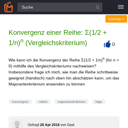
Alle Fragen
»
Nächste
Konvergenz einer Reihe: Σ(1/2 +
n
1/n)
(Vergleichskriterium)
0
+
n
Wie kann ich die Konvergenz der Reihe Σ(1/2 + 1/n)
(für n >
0) mithilfe des Vergleichskriteriums nachweisen?
Insbesondere frage ich mich, wie man die Reihe schrittweise
geeignet (händisch) nach oben hin abschätzen kann, um das
Majorantenkriterium anwenden zu können.
konvergenz
reihen
majorantenkriterium
folge
Gefragt
28 Apr 2016
von
Gast