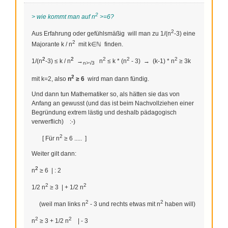
2
>
wie kommt man auf n
>=6?
2
Aus Erfahrung oder gefühlsmäßig will man zu 1/(n
-3) eine
2
Majorante k / n
mit k∈ℕ finden.
2
2
2
2
2
1/(n
-3) ≤
k / n
→
n
≤ k * (n
- 3) → (k-1) * n
≥ 3k
n>√3
2
mit k=2, also
n
≥ 6
wird man dann fündig.
Und dann tun Mathematiker so, als hätten sie das von
Anfang an gewusst (und das ist beim Nachvollziehen einer
Begründung extrem lästig und deshalb pädagogisch
verwerflich) :-)
2
[ Für n
≥ 6 ..... ]
Weiter gilt dann:
2
n
≥ 6 | : 2
2
2
1/2 n
≥ 3 | + 1/2 n
2
2
(weil man links n
- 3 und rechts etwas mit n
haben will)
2
2
n
≥ 3 + 1/2 n
| - 3