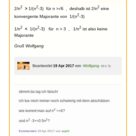
2
2
2
2/n
>
1/(n
-3) für n >√6 , deshalb ist 2/n
eine
2
konvergente Majorante von 1/(n
-3)
2
2
2
1/n
<
1/(n
-3) für n > 3 , 1/n
ist also keine
Majorante
Gruß Wolfgang
Beantwortet
19 Apr 2017
von
-Wolfgang-
86 k 🚀
stimmt da lag ich falsch!
ich tue mich immer noch schwierig mit dem abschätzen.
2
wie kommt man auf n
>=6?
2
2
und n
-3>=0.5n
?
Kommentiert
19 Apr 2017
von
sophl