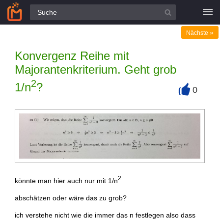
Alle Fragen
»
Nächste
Konvergenz Reihe mit
Majorantenkriterium. Geht grob
2
1/n
?
0
+
2
könnte man hier auch nur mit 1/n
abschätzen oder wäre das zu grob?
ich verstehe nicht wie die immer das n festlegen also dass