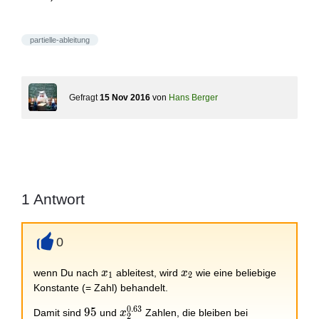
partielle-ableitung
Gefragt
15 Nov 2016
von
Hans Berger
1
Antwort
0
+
x_1
x_2
wenn Du nach
ableitest, wird
wie eine beliebige
x
x
1
2
Konstante (= Zahl) behandelt.
0
.
6
3
95
9
5
x_2^{0.63}
Damit sind
und
Zahlen, die bleiben bei
x
2