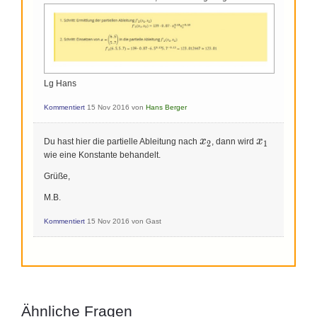
Lg Hans
Kommentiert
15 Nov 2016
von
Hans Berger
x_2
x_1
x
x
Du hast hier die partielle Ableitung nach
, dann wird
2
1
wie eine Konstante behandelt.
Grüße,
M.B.
Kommentiert
15 Nov 2016
von
Gast
Ähnliche Fragen