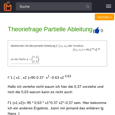
Alle Fragen
»
Nächste
Theoriefrage Partielle Ableitung
0
+
1
0.63
f '1 ( x1 , x2 )=95·0.37· x
-0.63 x2
Hallo ich vertehe nicht waum ich hier die 0,37 vorziehe und
nich die 0,63 warum kann es nicht auch:
f'1 (x1,x2)= 95 * 0,63 * x1^0.37 x2^-0,37 sein. Hier bekomme
ich ein anderes Ergebnis...kann mir jemand das erklären lg
Hans :)