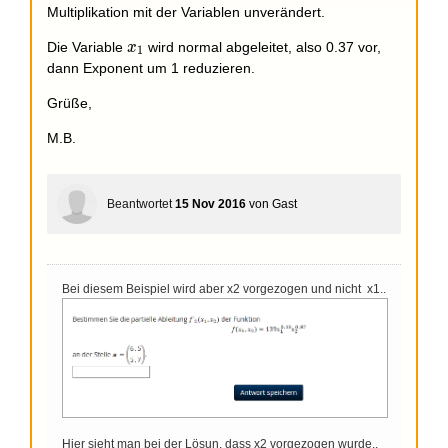
Multiplikation mit der Variablen unverändert.
x_1
Die Variable
wird normal abgeleitet, also 0.37 vor,
x
1
dann Exponent um 1 reduzieren.
Grüße,
M.B.
Beantwortet
15 Nov 2016
von
Gast
Bei diesem Beispiel wird aber x2 vorgezogen und nicht x1..
Hier sieht man bei der Lösun, dass x2 vorgezogen wurde..