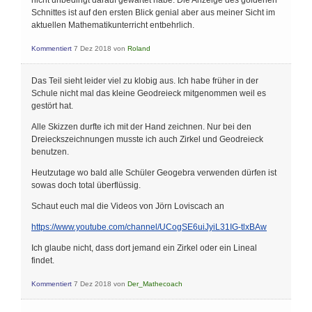
Schnittes ist auf den ersten Blick genial aber aus meiner Sicht im
aktuellen Mathematikunterricht entbehrlich.
Kommentiert
7 Dez 2018
von
Roland
Das Teil sieht leider viel zu klobig aus. Ich habe früher in der
Schule nicht mal das kleine Geodreieck mitgenommen weil es
gestört hat.
Alle Skizzen durfte ich mit der Hand zeichnen. Nur bei den
Dreieckszeichnungen musste ich auch Zirkel und Geodreieck
benutzen.
Heutzutage wo bald alle Schüler Geogebra verwenden dürfen ist
sowas doch total überflüssig.
Schaut euch mal die Videos von Jörn Loviscach an
https://www.youtube.com/channel/UCogSE6uiJyiL31IG-tlxBAw
Ich glaube nicht, dass dort jemand ein Zirkel oder ein Lineal
findet.
Kommentiert
7 Dez 2018
von
Der_Mathecoach