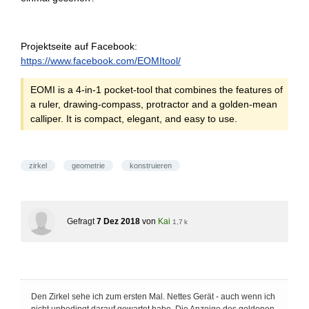
Projektseite auf Facebook:
https://www.facebook.com/EOMItool/
EOMI is a 4-in-1 pocket-tool that combines the features of
a ruler, drawing-compass, protractor and a golden-mean
calliper. It is compact, elegant, and easy to use.
zirkel
geometrie
konstruieren
Gefragt
7 Dez 2018
von
Kai
1,7 k
Den Zirkel sehe ich zum ersten Mal. Nettes Gerät - auch wenn ich
nicht unbedingt darauf gewartet habe. Die Anzeige des goldenen