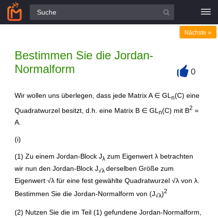
Alle Fragen
»
Nächste
Bestimmen Sie die Jordan-
Normalform
0
+
Wir wollen uns überlegen, dass jede Matrix A ∈ GL
(C) eine
n
2
Quadratwurzel besitzt, d.h. eine Matrix B ∈ GL
(C) mit B
=
n
A.
(i)
(1) Zu einem Jordan-Block J
zum Eigenwert λ betrachten
λ
wir nun den Jordan-Block J
derselben Größe zum
√λ
Eigenwert √λ für eine fest gewählte Quadratwurzel √λ von λ.
2
Bestimmen Sie die Jordan-Normalform von (J
)
√λ
(2) Nutzen Sie die im Teil (1) gefundene Jordan-Normalform,