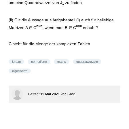
um eine Quadratwurzel von J
zu finden
λ
(ii) Gilt die Aussage aus Aufgabenteil (i) auch für beliebige
n×n
n×n
Matrizen A ∈ C
, wenn man B ∈ C
erlaubt?
C steht für die Menge der komplexen Zahlen
jordan
normalform
matrix
quadratwurzeln
eigenwerte
Gefragt
15 Mai 2021
von
Gast