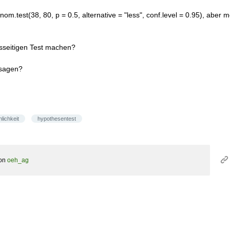
om.test(38, 80, p = 0.5, alternative = "less", conf.level = 0.95), aber
tsseitigen Test machen?
 sagen?
lichkeit
hypothesentest
on
oeh_ag