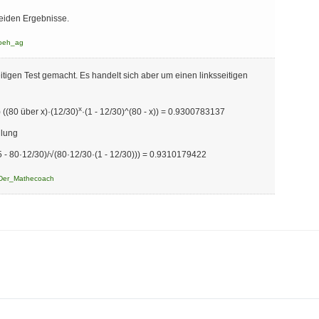
beiden Ergebnisse.
oeh_ag
eitigen Test gemacht. Es handelt sich aber um einen linksseitigen
x
) ((80 über x)·(12/30)
·(1 - 12/30)^(80 - x)) = 0.9300783137
ilung
- 80·12/30)/√(80·12/30·(1 - 12/30))) = 0.9310179422
Der_Mathecoach