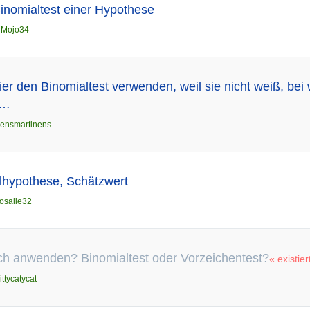
inomialtest einer Hypothese
n
Mojo34
er den Binomialtest verwenden, weil sie nicht weiß, bei 
 …
ensmartinens
llhypothese, Schätzwert
osalie32
ch anwenden? Binomialtest oder Vorzeichentest?
« existier
ittycatycat