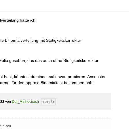
verteilung hätte ich
e Binomialverteilung mit Stetigkeitskorrektur
Folie gesehen, das das auch ohne Stetigkeitskorrektur
 hast, könntest du eines mal davon probieren. Ansonsten
Formel für den approx. Binomialtest bekommen habt.
022
von
Der_Mathecoach
495 k 🚀
 hilfe!!