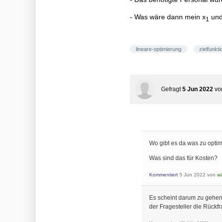
- Was wäre dann mein x
und
1
lineare-optimierung
zielfunkti
Gefragt
5 Jun 2022
v
Wo gibt es da was zu opti
Was sind das für Kosten?
Kommentiert
5 Jun 2022
von
w
Es scheint darum zu gehen,
der Fragesteller die Rückf