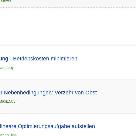
döschwo
ung - Betriebskosten minimieren
n
addiboy
er Nebenbedingungen: Verzehr von Obst
Maxi1505
r lineare Optimierungsaufgabe aufstellen
n
anna_lisa