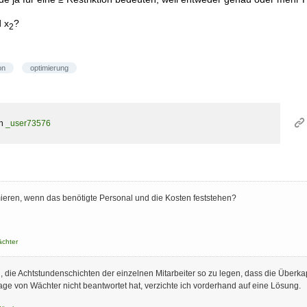
 x
?
2
on
optimierung
on
_user73576
mieren, wenn das benötigte Personal und die Kosten feststehen?
ächter
 die Achtstundenschichten der einzelnen Mitarbeiter so zu legen, dass die Überkap
rage von Wächter nicht beantwortet hat, verzichte ich vorderhand auf eine Lösung.