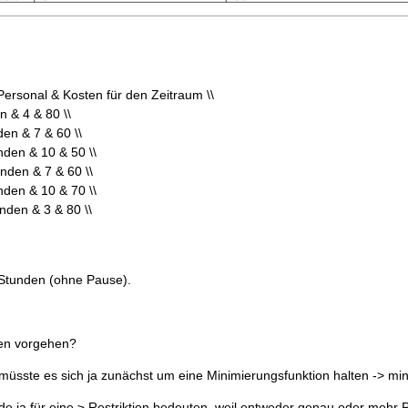
Personal & Kosten für den Zeitraum \\
n & 4 & 80 \\
den & 7 & 60 \\
nden & 10 & 50 \\
unden & 7 & 60 \\
nden & 10 & 70 \\
nden & 3 & 80 \\
 Stunden (ohne Pause).
en vorgehen?
müsste es sich ja zunächst um eine Minimierungsfunktion halten -> mi
de ja für eine ≥ Restriktion bedeuten, weil entweder genau oder mehr P