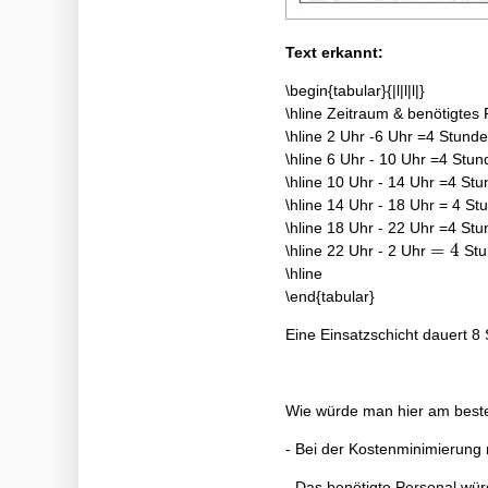
Text erkannt:
\begin{tabular}{|l|l|l|}
\hline Zeitraum & benötigtes 
\hline 2 Uhr -6 Uhr =4 Stunde
\hline 6 Uhr - 10 Uhr =4 Stun
\hline 10 Uhr - 14 Uhr =4 Stu
\hline 14 Uhr - 18 Uhr = 4 St
\hline 18 Uhr - 22 Uhr =4 Stu
=4
=
4
\hline 22 Uhr - 2 Uhr
Stu
\hline
\end{tabular}
Eine Einsatzschicht dauert 8
Wie würde man hier am best
- Bei der Kostenminimierung 
- Das benötigte Personal wür