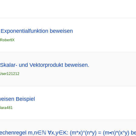
 Exponentialfunktion beweisen
RobertIX
Skalar- und Vektorprodukt beweisen.
User121212
eisen Beispiel
lara481
Rechenregel m,n∈ℕ ∀x,y∈K: (m*x)°(n*y) = (m•n)*(x°y) 