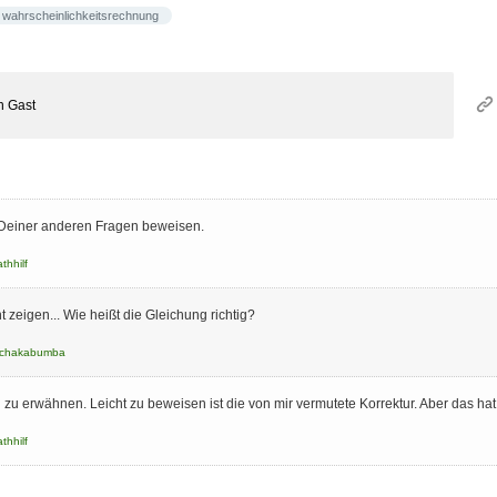
wahrscheinlichkeitsrechnung
n
Gast
e Deiner anderen Fragen beweisen.
thhilf
 zeigen... Wie heißt die Gleichung richtig?
schakabumba
 zu erwähnen. Leicht zu beweisen ist die von mir vermutete Korrektur. Aber das hat s
thhilf