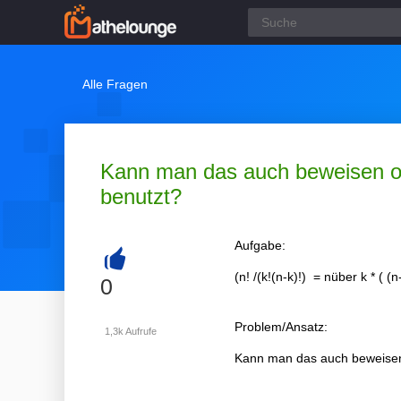
Alle Fragen
Kann man das auch beweisen o
benutzt?
Aufgabe:
(n! /(k!(n-k)!) = nüber k * ( (n-
+
0
Problem/Ansatz:
1,3k
Aufrufe
Kann man das auch beweisen