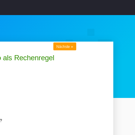
»
Nächste
 als Rechenregel
?