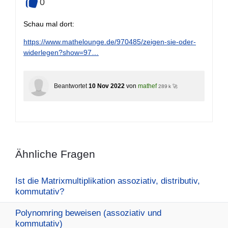
0
+
Schau mal dort:
https://www.mathelounge.de/970485/zeigen-sie-oder-
widerlegen?show=97…
Beantwortet
10 Nov 2022
von
mathef
289 k 🚀
Ähnliche Fragen
Ist die Matrixmultiplikation assoziativ, distributiv,
kommutativ?
Polynomring beweisen (assoziativ und
kommutativ)