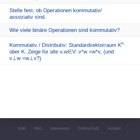
Stelle fest, ob Operationen kommutativ/
assoziativ sind.
Wie viele binäre Operationen sind kommutativ?
n
Kommutativ / Distributiv: Standardvektorraum K
über K. Zeige für alle v,w∈V: v*w =w*v, (und
v⊥w =w⊥v?)
AGB
FAQ
Impressum
Datenschutz
Kontakt