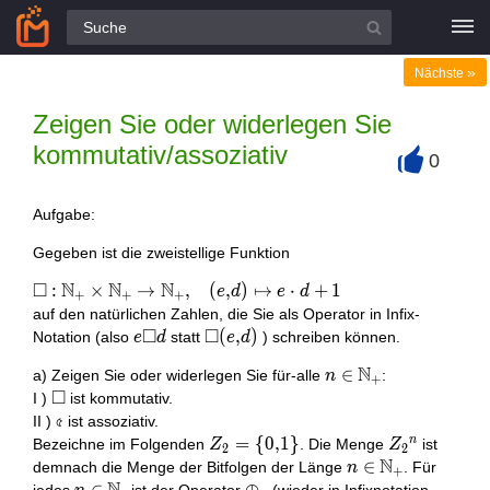
Alle Fragen
»
Nächste
Zeigen Sie oder widerlegen Sie
kommutativ/assoziativ
0
+
Aufgabe:
Gegeben ist die zweistellige Funktion
□
N
N
N
\square:
:
×
→
,
(
,
)
↦
⋅
+
1
e
d
e
d
+
+
+
\mathbb{N}_{+}
auf den natürlichen Zahlen, die Sie als Operator in Infix-
\times
□
□
e
\square(e,
(
,
)
Notation (also
statt
) schreiben können.
e
d
e
d
\mathbb{N}_{+}
\square
d)
N
n \in
∈
a) Zeigen Sie oder widerlegen Sie für-alle
:
\rightarrow
n
d
+
□
\mathbb{N}_{+}
\square
\mathbb{N}_{+},
I )
ist kommutativ.
\quad(e, d)
II ) ৫ ist assoziativ.
n
\mapsto e \cdot
Z_{2}=\
=
{
0
,
1
}
Z_{2}
Bezeichne im Folgenden
. Die Menge
ist
Z
Z
2
2
N
d+1
{0,1\}
{
n \in
∈
demnach die Menge der Bitfolgen der Länge
. Für
n
+
}^{n}
\mathbb{N}_{+