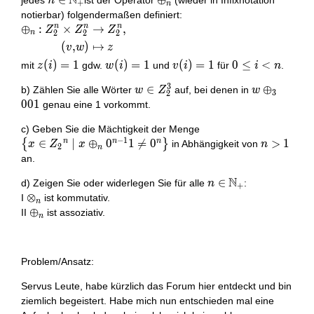
N
n \in
∈
\oplus_{n}
⊕
jedes
ist der Operator
(wieder in Infixnotation
n
+
n
\mathbb{N}_{+}
notierbar) folgendermaßen definiert:
n
n
n
⊕
:
×
→
,
\begin{aligned}
Z
Z
Z
2
2
2
n
\oplus_{n}:
(
,
)
↦
v
w
z
Z_{2}^{n}
z(i)=1
(
)
=
1
w(i)=1
(
)
=
1
v(i)=1
(
)
=
1
0
0
≤
<
mit
gdw.
und
für
.
z
i
w
i
v
i
i
n
\times
\leq
Z_{2}^{n} &
3
w \in
∈
w
⊕
b) Zählen Sie alle Wörter
auf, bei denen in
w
Z
w
i<n
3
2
\rightarrow
Z_{2}^{3}
\oplus_{3}
0
0
1
genau eine 1 vorkommt.
Z_{2}^{n}, \\
001
(v, w) &
\left\{x \in
c) Geben Sie die Mächtigkeit der Menge
\mapsto z
−
1
Z_{2}{ }^{n}
n
n
n
∈
∣
⊕
0
1

=
0
n>1
>
1
{
}
in Abhängigkeit von
x
Z
x
n
2
n
\end{aligned}
\mid x
an.
\oplus_{n}
N
n \in
∈
d) Zeigen Sie oder widerlegen Sie für alle
:
0^{n-1} 1
n
+
\mathbb{N}_{+}
\otimes_{n}
⊗
I
ist kommutativ.
\neq
n
\oplus_{n}
⊕
0^{n}\right\}
II
ist assoziativ.
n
Problem/Ansatz:
Servus Leute, habe kürzlich das Forum hier entdeckt und bin
ziemlich begeistert. Habe mich nun entschieden mal eine