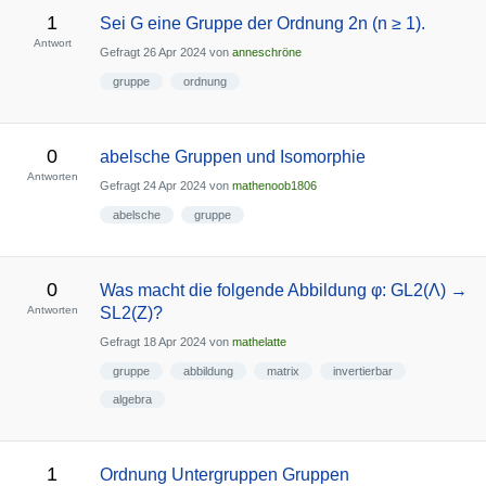
1
Sei G eine Gruppe der Ordnung 2n (n ≥ 1).
Antwort
Gefragt
26 Apr 2024
von
anneschröne
gruppe
ordnung
0
abelsche Gruppen und Isomorphie
Antworten
Gefragt
24 Apr 2024
von
mathenoob1806
abelsche
gruppe
0
Was macht die folgende Abbildung φ: GL2(Λ) →
Antworten
SL2(Z)?
Gefragt
18 Apr 2024
von
mathelatte
gruppe
abbildung
matrix
invertierbar
algebra
1
Ordnung Untergruppen Gruppen