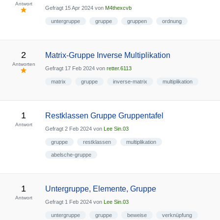
Antwort
Gefragt
15 Apr 2024
von
M4thexcvb
untergruppe
gruppe
gruppen
ordnung
2
Matrix-Gruppe Inverse Multiplikation
Antworten
Gefragt
17 Feb 2024
von
retter.6113
matrix
gruppe
inverse-matrix
multiplikation
1
Restklassen Gruppe Gruppentafel
Antwort
Gefragt
2 Feb 2024
von
Lee Sin.03
gruppe
restklassen
multiplikation
abelsche-gruppe
1
Untergruppe, Elemente, Gruppe
Antwort
Gefragt
1 Feb 2024
von
Lee Sin.03
untergruppe
gruppe
beweise
verknüpfung