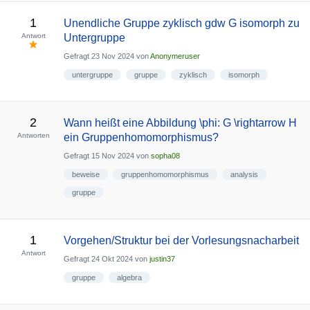
1
Unendliche Gruppe zyklisch gdw G isomorph zu
Antwort
Untergruppe
Gefragt
23 Nov 2024
von
Anonymeruser
untergruppe
gruppe
zyklisch
isomorph
2
Wann heißt eine Abbildung \phi: G \rightarrow H
Antworten
ein Gruppenhomomorphismus?
Gefragt
15 Nov 2024
von
sopha08
beweise
gruppenhomomorphismus
analysis
gruppe
1
Vorgehen/Struktur bei der Vorlesungsnacharbeit
Antwort
Gefragt
24 Okt 2024
von
justin37
gruppe
algebra