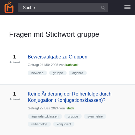
Alle Fragen
Fragen mit Stichwort gruppe
1
Beweisaufgabe zu Gruppen
Antwort
Gefragt
24 Mär 2025
von
kathifanki
beweise
gruppe
algebra
1
Keine Änderung der Reihenfolge durch
Antwort
Konjugation (Konjugationsklassen)?
Gefragt
27 Dez 2024
von
jstntllr
äquivalenzklassen
gruppe
symmetrie
reihenfolge
konjugiert