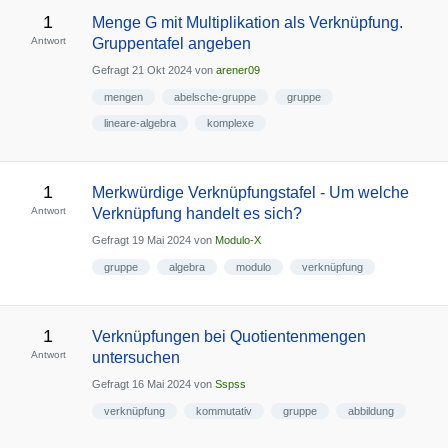
1
Menge G mit Multiplikation als Verknüpfung.
Antwort
Gruppentafel angeben
Gefragt
21 Okt 2024
von
arener09
mengen
abelsche-gruppe
gruppe
lineare-algebra
komplexe
1
Merkwürdige Verknüpfungstafel - Um welche
Antwort
Verknüpfung handelt es sich?
Gefragt
19 Mai 2024
von
Modulo-X
gruppe
algebra
modulo
verknüpfung
1
Verknüpfungen bei Quotientenmengen
Antwort
untersuchen
Gefragt
16 Mai 2024
von
Sspss
verknüpfung
kommutativ
gruppe
abbildung