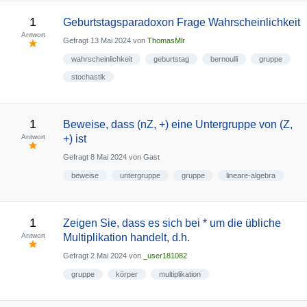
1
Geburtstagsparadoxon Frage Wahrscheinlichkeit
Antwort
Gefragt
13 Mai 2024
von
ThomasMlr
wahrscheinlichkeit
geburtstag
bernoulli
gruppe
stochastik
1
Beweise, dass (nZ, +) eine Untergruppe von (Z,
Antwort
+) ist
Gefragt
8 Mai 2024
von
Gast
beweise
untergruppe
gruppe
lineare-algebra
1
Zeigen Sie, dass es sich bei * um die übliche
Antwort
Multiplikation handelt, d.h.
Gefragt
2 Mai 2024
von
_user181082
gruppe
körper
multiplikation