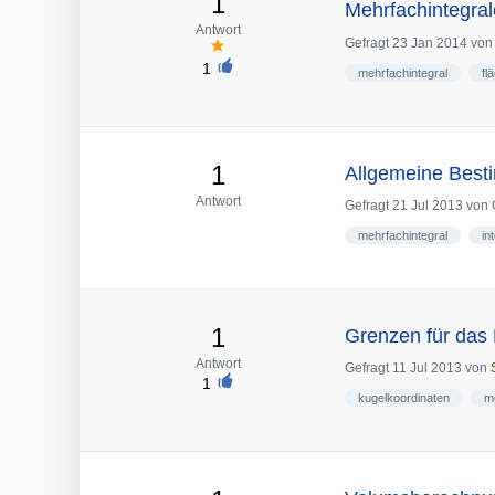
1
Mehrfachintegra
Antwort
Gefragt
23 Jan 2014
vo
1
mehrfachintegral
fl
1
Allgemeine Best
Antwort
Gefragt
21 Jul 2013
von
mehrfachintegral
in
1
Grenzen für das
Antwort
Gefragt
11 Jul 2013
von
1
kugelkoordinaten
m