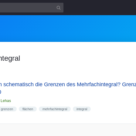
ntegral
 schematisch die Grenzen des Mehrfachintegral? Grenz
0
n
Lehas
grenzen
flächen
mehrfachintegral
integral