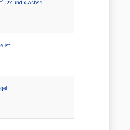
2
x
-2x und x-Achse
 ist.
gel