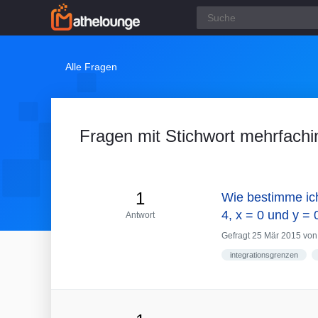
Alle Fragen
Fragen mit Stichwort mehrfachi
1
Wie bestimme ich
4, x = 0 und y = 
Antwort
Gefragt
25 Mär 2015
vo
integrationsgrenzen