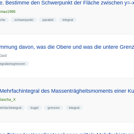
le. Bestimme den Schwerpunkt der Fläche zwischen y=-
n
max1986
äche
schwerpunkt
parabel
integral
immung davon, was die Obere und was die untere Grenze
Gast
tegrationsgrenzen
 Mehrfachintegral des Massenträgheitsmoments einer Ku
Sascha_X
ehrfachintegral
kugel
grenzen
integral