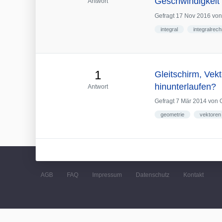
Geschwindigkeit
Antwort
Gefragt
17 Nov 2016
vo
integral
integralrec
1
Gleitschirm, Vek
hinunterlaufen?
Antwort
Gefragt
7 Mär 2014
von
geometrie
vektoren
AGB
FAQ
Impressum
Datenschutz
Kontakt