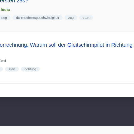
 ersten 25s?
n
hixna
hnung
durchschnittsgeschwindigkeit
zug
start
torrechnung. Warum soll der Gleitschirmpilot in Richtun
Gast
start
richtung