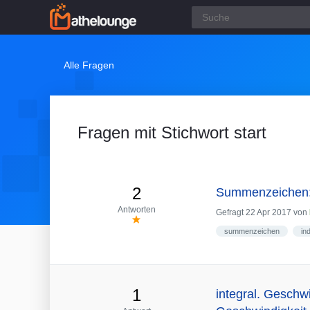
Alle Fragen
Fragen mit Stichwort start
2
Summenzeichen: 
Antworten
Gefragt
22 Apr 2017
von
summenzeichen
in
1
integral. Geschwi