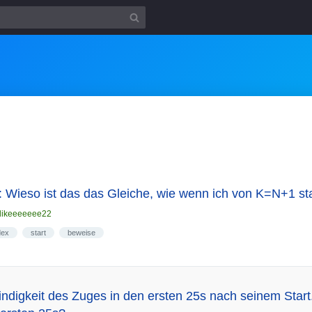
Wieso ist das das Gleiche, wie wenn ich von K=N+1 st
likeeeeeee22
dex
start
beweise
ndigkeit des Zuges in den ersten 25s nach seinem Start..