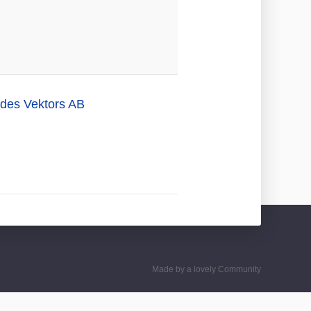
g des Vektors AB
Made by a lovely Community