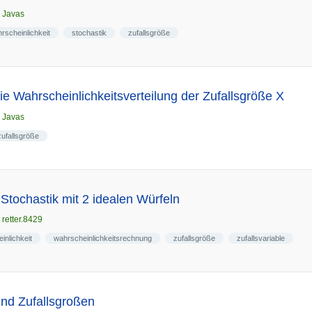
n
Javas
rscheinlichkeit
stochastik
zufallsgröße
e Wahrscheinlichkeitsverteilung der Zufallsgröße X
n
Javas
zufallsgröße
Stochastik mit 2 idealen Würfeln
n
retter.8429
inlichkeit
wahrscheinlichkeitsrechnung
zufallsgröße
zufallsvariable
und Zufallsgroßen