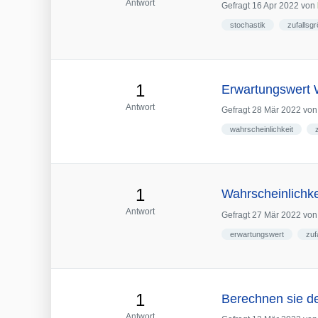
Antwort
Gefragt
16 Apr 2022
von
stochastik
zufallsg
1
Erwartungswert W
Antwort
Gefragt
28 Mär 2022
vo
wahrscheinlichkeit
1
Wahrscheinlichke
Antwort
Gefragt
27 Mär 2022
vo
erwartungswert
zuf
1
Berechnen sie d
Antwort