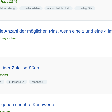
n
Frage12345
ialverteilung
zufallsvariable
wahrscheinlichkeit
zufallsgröße
e Anzahl der möglichen Pins, wenn eine 1 und eine 4 i
n
Emysophie
etiger Zufallsgrößen
jason993
ge
zufallsgröße
stochastik
angeben und ihre Kennwerte