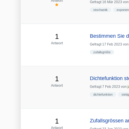
Antwort
Gefragt
16 Mär 2023
vo
stochastik
exponent
1
Bestimmen Sie di
Antwort
Gefragt
17 Feb 2023
vo
zufallsgröße
1
Dichtefunktion st
Antwort
Gefragt
7 Feb 2023
von
dichtefunktion
steti
1
Zufallsgrössen 
Antwort