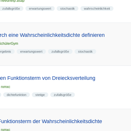
n
needhelp.asap
zufallsgröße
erwartungswert
stochastik
wahrscheinlichkeit
rch eine Wahrscheinlichkeitsdichte definieren
SchülerGym
ergebnis
erwartungswert
zufallsgröße
stochastik
en Funktionsterm von Dreiecksverteilung
n
rxmxc
dichtefunktion
stetige
zufallsgröße
unktionsterm der Wahrscheinlichkeitsdichte
n
rxmxc