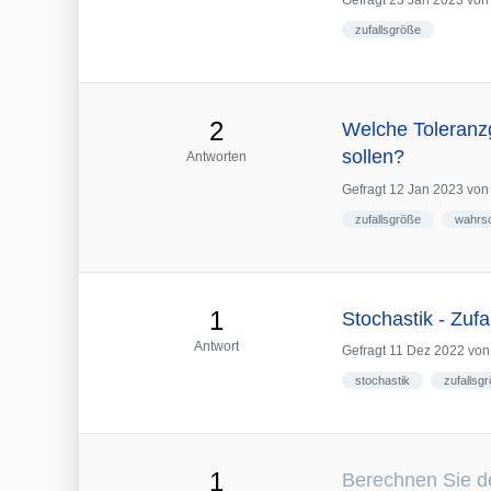
Gefragt
23 Jan 2023
vo
zufallsgröße
2
Welche Toleranzg
sollen?
Antworten
Gefragt
12 Jan 2023
vo
zufallsgröße
wahrsc
1
Stochastik - Zufa
Antwort
Gefragt
11 Dez 2022
vo
stochastik
zufallsg
1
Berechnen Sie d