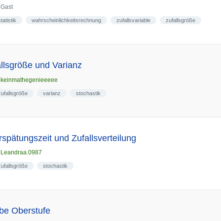
n
Gast
statistik
wahrscheinlichkeitsrechnung
zufallsvariable
zufallsgröße
llsgröße und Varianz
n
keinmathegenieeeee
zufallsgröße
varianz
stochastik
spätungszeit und Zufallsverteilung
n
Leandraa.0987
zufallsgröße
stochastik
be Oberstufe