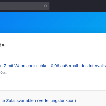
ße
n Z mit Wahrscheinlichkeit 0,06 außerhalb des Intervalls [
n
Gast
lte Zufallsvariablen (Verteilungsfunktion)