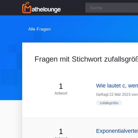
Alle Fragen
Fragen mit Stichwort zufallsgrö
1
Wie lautet c, wen
Antwort
Gefragt
22 Mär 2023
vo
zufallsgröße
1
Exponentialvertei