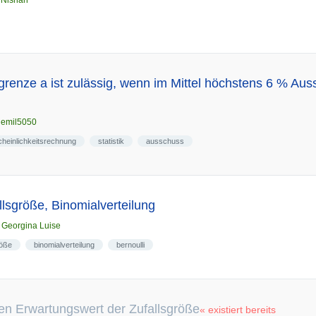
n
Nishan
renze a ist zulässig, wenn im Mittel höchstens 6 % Au
n
emil5050
heinlichkeitsrechnung
statistik
ausschuss
llsgröße, Binomialverteilung
n
Georgina Luise
röße
binomialverteilung
bernoulli
en Erwartungswert der Zufallsgröße
« existiert bereits