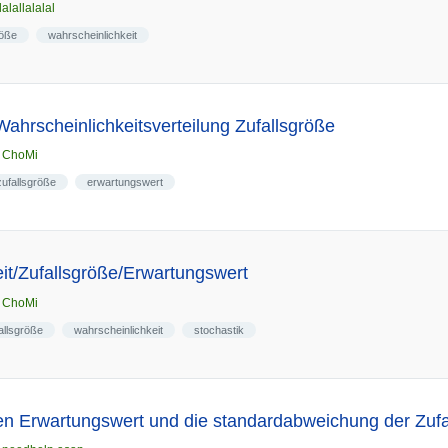
lalallalalal
röße
wahrscheinlichkeit
ahrscheinlichkeitsverteilung Zufallsgröße
n
ChoMi
zufallsgröße
erwartungswert
it/Zufallsgröße/Erwartungswert
n
ChoMi
allsgröße
wahrscheinlichkeit
stochastik
en Erwartungswert und die standardabweichung der Zufa