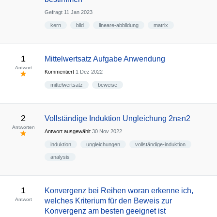
Gefragt
11 Jan 2023
kern
bild
lineare-abbildung
matrix
1
Mittelwertsatz Aufgabe Anwendung
Antwort
Kommentiert
1 Dez 2022
mittelwertsatz
beweise
2
Vollständige Induktion Ungleichung 2n≥n2
Antworten
Antwort ausgewählt
30 Nov 2022
induktion
ungleichungen
vollständige-induktion
analysis
1
Konvergenz bei Reihen woran erkenne ich,
Antwort
welches Kriterium für den Beweis zur
Konvergenz am besten geeignet ist