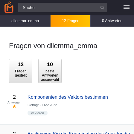
Alle Fragen
dilemma_emma
12 Fragen
0 Antworten
Fragen von dilemma_emma
12
10
Fragen
beste
gestellt
Antworten
ausgewähl
t
2
Komponenten des Vektors bestimmen
Antworten
Gefragt
21 Apr 2022
vektoren
2
Bestimmen Sie die Koordinaten des Apex für die