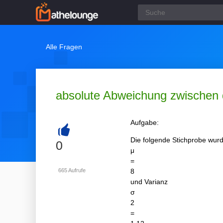
Alle Fragen
absolute Abweichung zwischen d
Aufgabe:
Die folgende Stichprobe wurd
+
0
μ
=
665
Aufrufe
8
und Varianz
σ
2
=