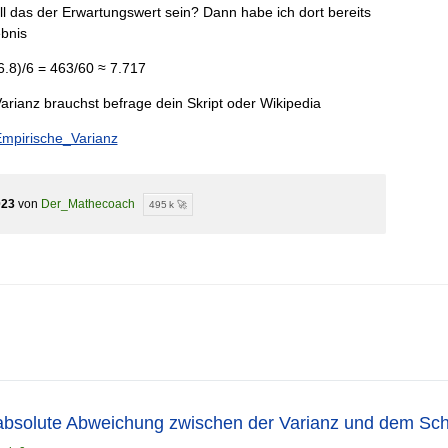
l das der Erwartungswert sein? Dann habe ich dort bereits
ebnis
 6.8)/6 = 463/60 ≈ 7.717
arianz brauchst befrage dein Skript oder Wikipedia
/Empirische_Varianz
023
von
Der_Mathecoach
495 k 🚀
 absolute Abweichung zwischen der Varianz und dem Schä