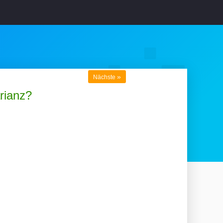
»
Nächste
rianz?