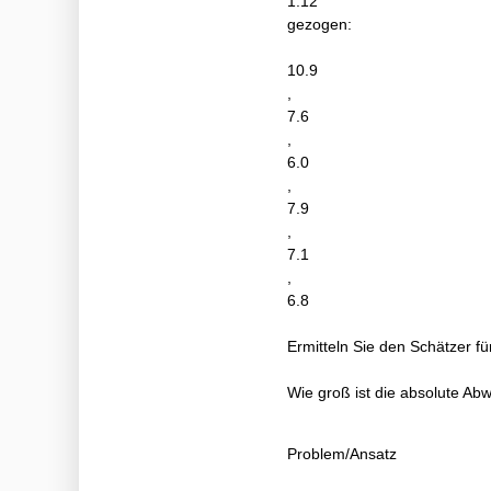
1.12
gezogen:
10.9
,
7.6
,
6.0
,
7.9
,
7.1
,
6.8
Ermitteln Sie den Schätzer f
Wie groß ist die absolute Ab
Problem/Ansatz