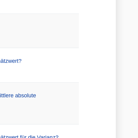
hätzwert?
ttlere absolute
tzwert für die Varianz?