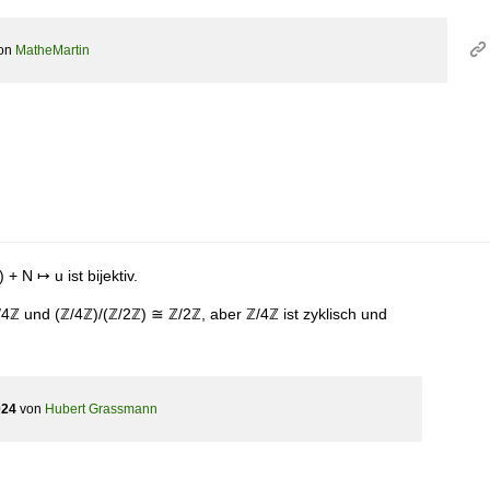
on
MatheMartin
+ N ↦ u ist bijektiv.
ℤ und (ℤ/4ℤ)/(ℤ/2ℤ) ≅ ℤ/2ℤ, aber ℤ/4ℤ ist zyklisch und
024
von
Hubert Grassmann