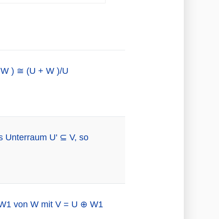
 W ) ≅ (U + W )/U
s Unterraum U' ⊆ V, so
m W1 von W mit V = U ⊕ W1