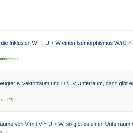
s die Inklusion W → U + W einen Isomorphismus W/(U ∩
andromeda
zeugter K-Vektorraum und U ⊆ V Unterraum, dann gibt e
n
studi93
räume von V mit V = U + W, so gibt es einen Unterrau
Gast