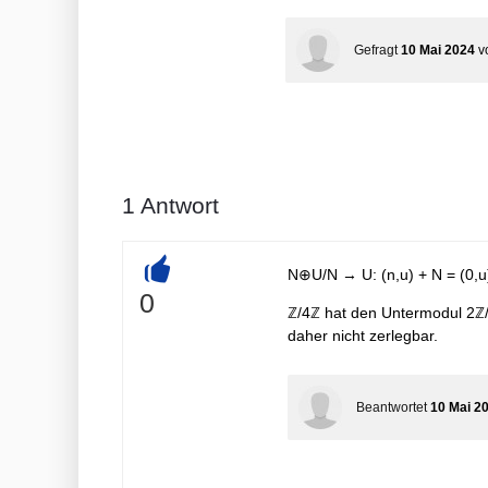
Gefragt
10 Mai 2024
v
1
Antwort
N⊕U/N → U: (n,u) + N = (0,u) 
+
0
ℤ/4ℤ hat den Untermodul 2ℤ/4
daher nicht zerlegbar.
Beantwortet
10 Mai 2