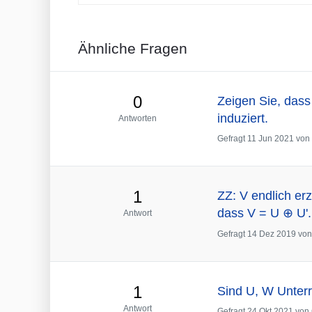
Ähnliche Fragen
0
Zeigen Sie, das
induziert.
Antworten
Gefragt
11 Jun 2021
von
1
ZZ: V endlich er
dass V = U ⊕ U'.
Antwort
Gefragt
14 Dez 2019
vo
1
Sind U, W Unter
Antwort
Gefragt
24 Okt 2021
von