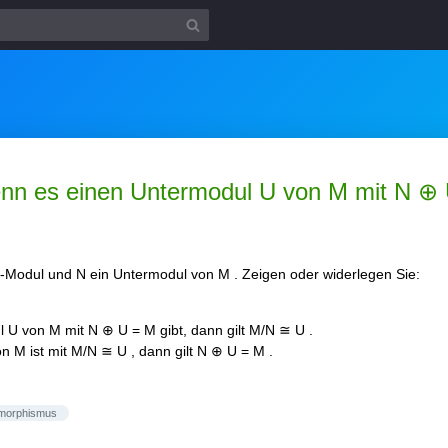
nn es einen Untermodul U von M mit N ⊕ U
ℤ-Modul und N ein Untermodul von M . Zeigen oder widerlegen Sie:
 U von M mit N ⊕ U = M gibt, dann gilt M/N ≅ U .
 M ist mit M/N ≅ U , dann gilt N ⊕ U = M .
omorphismus