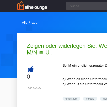
Alle Fragen
Zeigen oder widerlegen Sie: We
M/N ≅ U .
Sei M ein endlich erzeugter 
+
0
a) Wenn es einen Untermodul
b) Wenn U ein Untermodul von
548
Aufrufe
unterraum
modulo
is