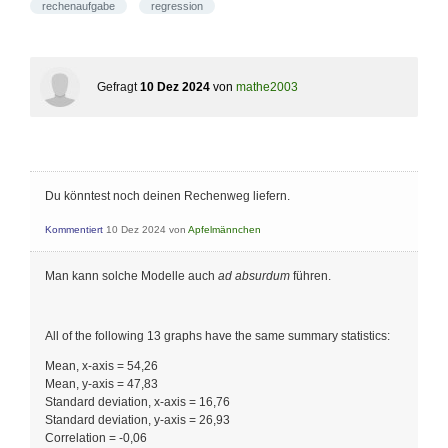
rechenaufgabe
regression
Gefragt
10 Dez 2024
von
mathe2003
Du könntest noch deinen Rechenweg liefern.
Kommentiert
10 Dez 2024
von
Apfelmännchen
Man kann solche Modelle auch
ad absurdum
führen.
All of the following 13 graphs have the same summary statistics:
Mean, x-axis = 54,26
Mean, y-axis = 47,83
Standard deviation, x-axis = 16,76
Standard deviation, y-axis = 26,93
Correlation = -0,06