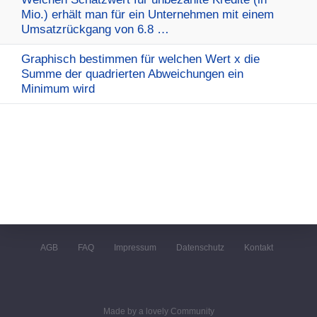
Mio.) erhält man für ein Unternehmen mit einem
Umsatzrückgang von 6.8 …
Graphisch bestimmen für welchen Wert x die
Summe der quadrierten Abweichungen ein
Minimum wird
AGB
FAQ
Impressum
Datenschutz
Kontakt
Made by a lovely Community