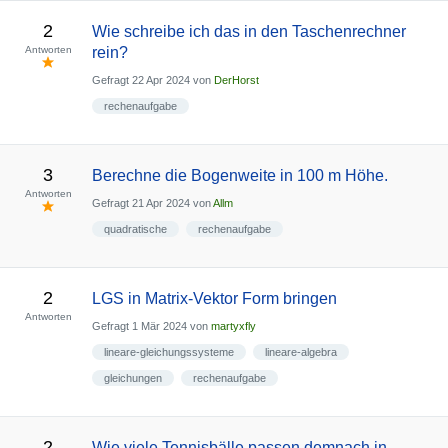
2
Wie schreibe ich das in den Taschenrechner
Antworten
rein?
Gefragt
22 Apr 2024
von
DerHorst
rechenaufgabe
3
Berechne die Bogenweite in 100 m Höhe.
Antworten
Gefragt
21 Apr 2024
von
Allm
quadratische
rechenaufgabe
2
LGS in Matrix-Vektor Form bringen
Antworten
Gefragt
1 Mär 2024
von
martyxfly
lineare-gleichungssysteme
lineare-algebra
gleichungen
rechenaufgabe
2
Wie viele Tennisbälle passen demnach in