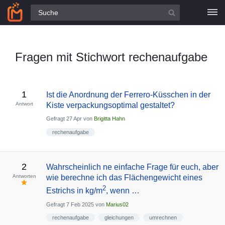
Alle Fragen
Fragen mit Stichwort rechenaufgabe
1
Ist die Anordnung der Ferrero-Küsschen in der
Antwort
Kiste verpackungsoptimal gestaltet?
Gefragt
27 Apr
von
Brigitta Hahn
rechenaufgabe
2
Wahrscheinlich ne einfache Frage für euch, aber
Antworten
wie berechne ich das Flächengewicht eines
2
Estrichs in kg/m
, wenn …
Gefragt
7 Feb 2025
von
Marius02
rechenaufgabe
gleichungen
umrechnen