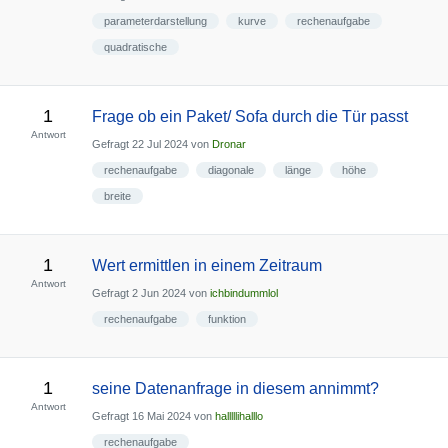
parameterdarstellung
kurve
rechenaufgabe
quadratische
1
Frage ob ein Paket/ Sofa durch die Tür passt
Antwort
Gefragt
22 Jul 2024
von
Dronar
rechenaufgabe
diagonale
länge
höhe
breite
1
Wert ermittlen in einem Zeitraum
Antwort
Gefragt
2 Jun 2024
von
ichbindummlol
rechenaufgabe
funktion
1
seine Datenanfrage in diesem annimmt?
Antwort
Gefragt
16 Mai 2024
von
halllllihalllo
rechenaufgabe