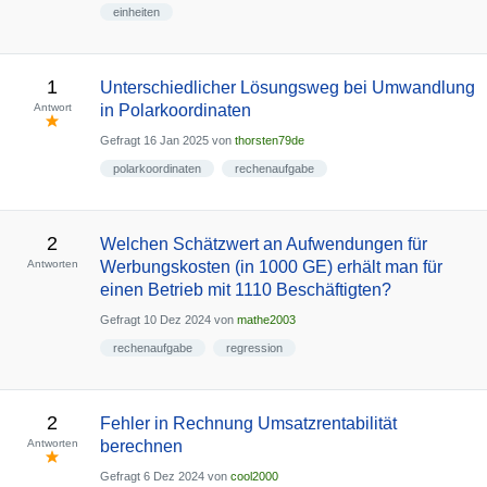
einheiten
1
Unterschiedlicher Lösungsweg bei Umwandlung
Antwort
in Polarkoordinaten
Gefragt
16 Jan 2025
von
thorsten79de
polarkoordinaten
rechenaufgabe
2
Welchen Schätzwert an Aufwendungen für
Antworten
Werbungskosten (in 1000 GE) erhält man für
einen Betrieb mit 1110 Beschäftigten?
Gefragt
10 Dez 2024
von
mathe2003
rechenaufgabe
regression
2
Fehler in Rechnung Umsatzrentabilität
Antworten
berechnen
Gefragt
6 Dez 2024
von
cool2000