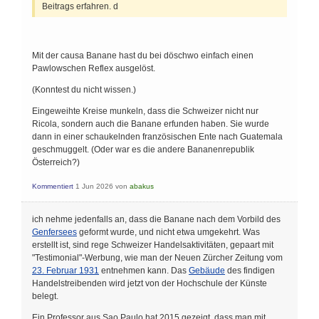
Beitrags erfahren. d
Mit der causa Banane hast du bei döschwo einfach einen
Pawlowschen Reflex ausgelöst.
(Konntest du nicht wissen.)
Eingeweihte Kreise munkeln, dass die Schweizer nicht nur
Ricola, sondern auch die Banane erfunden haben. Sie wurde
dann in einer schaukelnden französischen Ente nach Guatemala
geschmuggelt. (Oder war es die andere Bananenrepublik
Österreich?)
Kommentiert
1 Jun 2026
von
abakus
ich nehme jedenfalls an, dass die Banane nach dem Vorbild des
Genfersees
geformt wurde, und nicht etwa umgekehrt. Was
erstellt ist, sind rege Schweizer Handelsaktivitäten, gepaart mit
"Testimonial"-Werbung, wie man der Neuen Zürcher Zeitung vom
23. Februar 1931
entnehmen kann. Das
Gebäude
des findigen
Handelstreibenden wird jetzt von der Hochschule der Künste
belegt.
Ein Professor aus Sao Paulo hat 2015 gezeigt, dass man mit