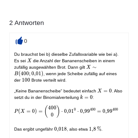
2
Antworten
0
+
Du brauchst bei b) dieselbe Zufallsvariable wie bei a).
X
Es sei
die Anzahl der Bananenscheiben in einem
X
X\sim
∼
zufällig ausgewählten Brot. Dann gilt
X
B(400;0{,}01)
(
4
0
0
;
0
,
0
1
)
, wenn jede Scheibe zufällig auf eines
B
100
1
0
0
der
Brote verteilt wird.
X=0
=
0
„Keine Bananenscheibe“ bedeutet einfach
. Also
X
k=0
=
0
setzt du in der Binomialverteilung
:
k
4
0
0
(
)
P(X=0)=\binom{400}{0}\cdot 0{,}01^0\cdot 0{,}
0
4
0
0
4
0
0
(
=
0
)
=
⋅
0
,
0
1
⋅
0
,
9
9
=
0
,
9
9
P
X
0
0{,}018
0
,
0
1
8
1{,}8\,\%
1
,
8
%
Das ergibt ungefähr
, also etwa
.