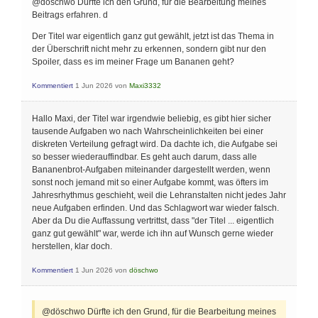
@döschwo Dürfte ich den Grund, für die Bearbeitung meines
Beitrags erfahren. d
Der Titel war eigentlich ganz gut gewählt, jetzt ist das Thema in
der Überschrift nicht mehr zu erkennen, sondern gibt nur den
Spoiler, dass es im meiner Frage um Bananen geht?
Kommentiert
1 Jun 2026
von
Maxi3332
Hallo Maxi, der Titel war irgendwie beliebig, es gibt hier sicher
tausende Aufgaben wo nach Wahrscheinlichkeiten bei einer
diskreten Verteilung gefragt wird. Da dachte ich, die Aufgabe sei
so besser wiederauffindbar. Es geht auch darum, dass alle
Bananenbrot-Aufgaben miteinander dargestellt werden, wenn
sonst noch jemand mit so einer Aufgabe kommt, was öfters im
Jahresrhythmus geschieht, weil die Lehranstalten nicht jedes Jahr
neue Aufgaben erfinden. Und das Schlagwort war wieder falsch.
Aber da Du die Auffassung vertrittst, dass "der Titel ... eigentlich
ganz gut gewählt" war, werde ich ihn auf Wunsch gerne wieder
herstellen, klar doch.
Kommentiert
1 Jun 2026
von
döschwo
@döschwo Dürfte ich den Grund, für die Bearbeitung meines