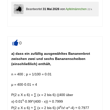
Beantwortet
31 Mai 2026
von
Apfelmännchen
22 k
0
+
a) dass ein zufällig ausgewähltes Bananenbrot
zwischen zwei und sechs Bananenscheiben
(einschließlich) enthält,
n = 400 ; p = 1/100 = 0.01
μ = 400·0.01 = 4
P(2 ≤ X ≤ 6) = ∑ (x = 2 bis 6) ((400 über
x
x)·0.01
·0.99^(400 - x)) ≈ 0.7999
x
P(2 ≤ X ≤ 6) ≈ ∑ (x = 2 bis 6) (4
/x!·e^-4) ≈ 0.7977