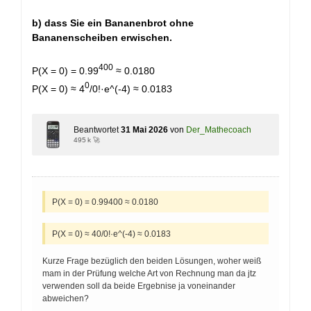
b) dass Sie ein Bananenbrot ohne
Bananenscheiben erwischen.
400
P(X = 0) = 0.99
≈ 0.0180
0
P(X = 0) ≈ 4
/0!·e^(-4) ≈ 0.0183
Beantwortet
31 Mai 2026
von
Der_Mathecoach
495 k 🚀
P(X = 0) = 0.99400 ≈ 0.0180
P(X = 0) ≈ 40/0!·e^(-4) ≈ 0.0183
Kurze Frage bezüglich den beiden Lösungen, woher weiß
mam in der Prüfung welche Art von Rechnung man da jtz
verwenden soll da beide Ergebnise ja voneinander
abweichen?