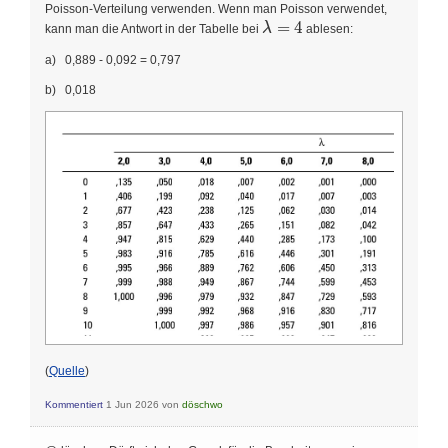
Poisson-Verteilung verwenden. Wenn man Poisson verwendet,
\lambda=4
=
4
λ
kann man die Antwort in der Tabelle bei
ablesen:
a) 0,889 - 0,092 = 0,797
b) 0,018
(
Quelle
)
Kommentiert
1 Jun 2026
von
döschwo