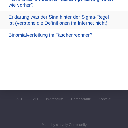
wie vorher?
Erklärung was der Sinn hinter der Sigma-Regel
ist (verstehe die Definitionen im Internet nicht)
Binomialverteilung im Taschenrechner?
AGB
FAQ
Impressum
Datenschutz
Kontakt
Made by a lovely Community