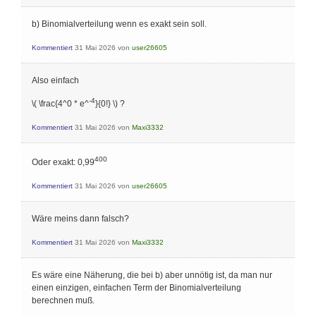
b) Binomialverteilung wenn es exakt sein soll.
Kommentiert
31 Mai 2026
von
user26605
Also einfach
-4
\( \frac{4^0 * e^
}{0!} \) ?
Kommentiert
31 Mai 2026
von
Maxi3332
400
Oder exakt: 0,99
Kommentiert
31 Mai 2026
von
user26605
Wäre meins dann falsch?
Kommentiert
31 Mai 2026
von
Maxi3332
Es wäre eine Näherung, die bei b) aber unnötig ist, da man nur
einen einzigen, einfachen Term der Binomialverteilung
berechnen muß.