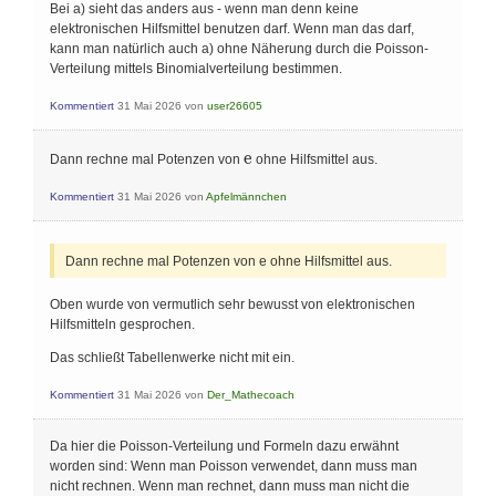
Bei a) sieht das anders aus - wenn man denn keine
elektronischen Hilfsmittel benutzen darf. Wenn man das darf,
kann man natürlich auch a) ohne Näherung durch die Poisson-
Verteilung mittels Binomialverteilung bestimmen.
Kommentiert
31 Mai 2026
von
user26605
\mathrm{e}
e
Dann rechne mal Potenzen von
ohne Hilfsmittel aus.
Kommentiert
31 Mai 2026
von
Apfelmännchen
Dann rechne mal Potenzen von e ohne Hilfsmittel aus.
Oben wurde von vermutlich sehr bewusst von elektronischen
Hilfsmitteln gesprochen.
Das schließt Tabellenwerke nicht mit ein.
Kommentiert
31 Mai 2026
von
Der_Mathecoach
Da hier die Poisson-Verteilung und Formeln dazu erwähnt
worden sind: Wenn man Poisson verwendet, dann muss man
nicht rechnen. Wenn man rechnet, dann muss man nicht die