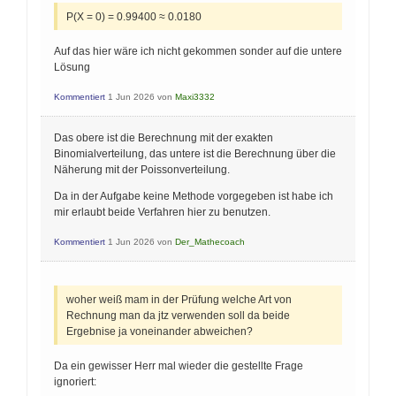
P(X = 0) = 0.99400 ≈ 0.0180
Auf das hier wäre ich nicht gekommen sonder auf die untere
Lösung
Kommentiert
1 Jun 2026
von
Maxi3332
Das obere ist die Berechnung mit der exakten
Binomialverteilung, das untere ist die Berechnung über die
Näherung mit der Poissonverteilung.
Da in der Aufgabe keine Methode vorgegeben ist habe ich
mir erlaubt beide Verfahren hier zu benutzen.
Kommentiert
1 Jun 2026
von
Der_Mathecoach
woher weiß mam in der Prüfung welche Art von
Rechnung man da jtz verwenden soll da beide
Ergebnise ja voneinander abweichen?
Da ein gewisser Herr mal wieder die gestellte Frage
ignoriert: