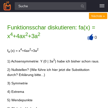
Alle Fragen
»
Nächste
Funktionsschar diskutieren: fa(x) =
4
2
2
x
+4ax
+3a
0
+
4
2
2
f
(x) = x
+4ax
+3a
a
2
1) Achsensymmetrie: Y (0 | 3a
) habe ich bisher schon raus.
2) Nullstellen? (Wie führe ich hier jetzt die Substitution
durch? Erklärung bitte...)
3) Symmetrie
4) Extrema
5) Wendepunkte