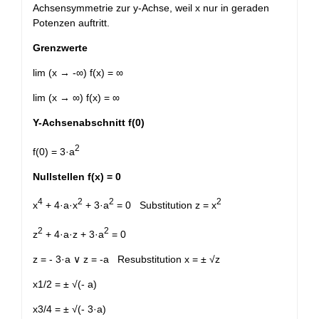
Achsensymmetrie zur y-Achse, weil x nur in geraden
Potenzen auftritt.
Grenzwerte
lim (x → -∞) f(x) = ∞
lim (x → ∞) f(x) = ∞
Y-Achsenabschnitt f(0)
2
f(0) = 3·a
Nullstellen f(x) = 0
4
2
2
2
x
+ 4·a·x
+ 3·a
= 0 Substitution z = x
2
2
z
+ 4·a·z + 3·a
= 0
z = - 3·a ∨ z = -a Resubstitution x = ± √z
x
1/2
= ± √(- a)
x
3/4
= ± √(- 3·a)