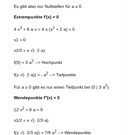
Es gibt also nur Nullstellen für a ≤ 0.
Extrempunkte f'(x) = 0
3
2
4·x
+ 8·a·x = 4·x·(x
+ 2·a) = 0
x
1
= 0
x
2/3
= ± √(- 2·a)
2
f(0) = 3·a
--> Hochpunkt
2
f(± √(- 2·a)) = - a
--> Tiefpunkte
2
Für a ≥ 0 gibt es nur einen Tiefpunkt bei (0 | 3·a
)
Wendepunkte f''(x) = 0
2
12·x
+ 8·a = 0
x
1/2
= ± √(- 2/3·a)
2
f(± √(- 2/3·a)) = 7/9·a
--> Wendepunkte