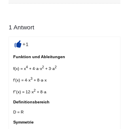
1
Antwort
+1
+
Funktion und Ableitungen
4
2
2
f(x) = x
+ 4·a·x
+ 3·a
3
f'(x) = 4·x
+ 8·a·x
2
f''(x) = 12·x
+ 8·a
Definitionsbereich
D = R
Symmetrie