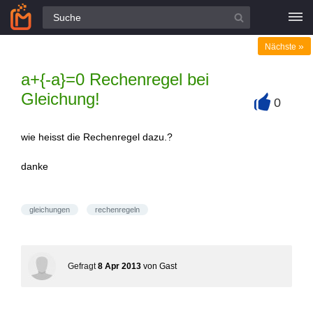
Alle Fragen
»
Nächste
a+{-a}=0 Rechenregel bei
Gleichung!
0
+
wie heisst die Rechenregel dazu.?
danke
gleichungen
rechenregeln
Gefragt
8 Apr 2013
von
Gast