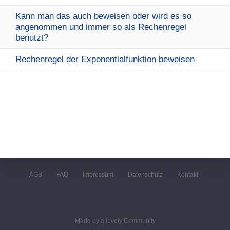
Kann man das auch beweisen oder wird es so
angenommen und immer so als Rechenregel
benutzt?
Rechenregel der Exponentialfunktion beweisen
AGB
FAQ
Impressum
Datenschutz
Kontakt
Made by a lovely Community