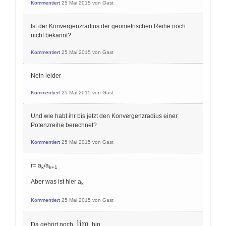
Kommentiert
25 Mai 2015
von
Gast
Ist der Konvergenzradius der geometrischen Reihe noch
nicht bekannt?
Kommentiert
25 Mai 2015
von
Gast
Nein leider
Kommentiert
25 Mai 2015
von
Gast
Und wie habt ihr bis jetzt den Konvergenzradius einer
Potenzreihe berechnet?
Kommentiert
25 Mai 2015
von
Gast
r= a
/a
k
k+1
Aber was ist hier a
k
Kommentiert
25 Mai 2015
von
Gast
\lim\limits_{k\to\infty}
l
i
m
Da gehört noch
hin.