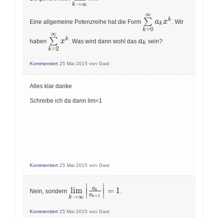
→
∞
k
∞
\sum\limits_{k=0}^\i
k
∑
a
x
Eine allgemeine Potenzreihe hat die Form
. Wir
k
a_k x^k
=
0
k
∞
\sum\limits_{k=2}^\infty
a_k
k
∑
x
a
haben
. Was wird dann wohl das
sein?
k
x^k
=
2
k
Kommentiert
25 Mai 2015
von
Gast
Alles klar danke
Schreibe ich da dann lim=1
Kommentiert
25 Mai 2015
von
Gast
∣
∣
\lim\limits_{k\to\infty}\left|\frac{a_k}
a
l
i
m
=
1
∣
∣
∣
∣
k
Nein, sondern
.
a
{a_{k+1}}\right|=1
∣
∣
+
1
→
∞
k
k
Kommentiert
25 Mai 2015
von
Gast