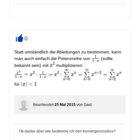
0
+
Statt umständlich die Ableitungen zu bestimmen, kann
1
\frac{1}
man auch einfach die Potenzreihe von
(sollte
1
−
x
2
{1-x}
x^2
bekannt sein) mit
multiplizieren:
x
∞
∞
∞
\frac{x^2}{1-x}=x^2\cdot \frac{1}
2
1
2
2
+
2
x
n
n
n
=
⋅
=
⋅
=
=
∑
∑
∑
x
x
x
x
x
1
−
1
−
x
x
{1-x}=x^2\cdot
=
0
=
0
=
2
n
n
n
|x|
∣
∣
<
1
\sum\limits_{n=0}^\infty
für
x
<1
x^n=\sum\limits_{n=0}^\infty
x^{n+2}=\sum\limits_{n=2}^\infty
x^{n}
Beantwortet
25 Mai 2015
von
Gast
Ok danke aber wie bestimme ich den konvergenzradius?