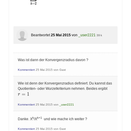
=
2
k
Beantwortet
25 Mai 2015
von
_user2221
39 k
Was ist dann der Konvergenzradius davon ?
Kommentiert
25 Mai 2015
von
Gast
Wie ist denn der Konvergenzradius definiert. Du kannst das
r
Quotienten- oder Wurzelkriterium nehmen. Beides ergibt
=
=
1
r
1
Kommentiert
25 Mai 2015
von
_user2221
k
k+1
Danke. X
/X
und wie mache ich weiter ?
Kommentiert
25 Mai 2015
von
Gast