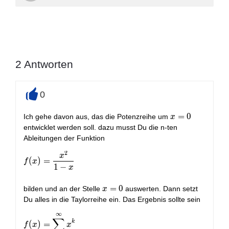
2
Antworten
0
+
x
=
0
Ich gehe davon aus, das die Potenzreihe um
x
=
entwicklet werden soll. dazu musst Du die n-ten
0
Ableitungen der Funktion
2
x
f(x) = \frac{x^2}{1-x}
(
)
=
f
x
1
−
x
x
=
0
bilden und an der Stelle
auswerten. Dann setzt
x
=
Du alles in die Taylorreihe ein. Das Ergebnis sollte sein
0
∞
f(x) = \sum_{k=2}^\infty x^k
∑
k
(
)
=
f
x
x