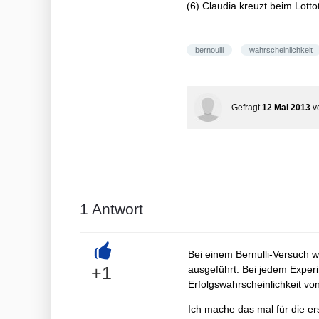
(6) Claudia kreuzt beim Lott
bernoulli
wahrscheinlichkeit
Gefragt
12 Mai 2013
v
1
Antwort
Bei einem Bernulli-Versuch w
+
+1
ausgeführt. Bei jedem Experim
Erfolgswahrscheinlichkeit von
Ich mache das mal für die er