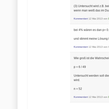
(3) Untersucht wird z.B. b
wenn man weiß das im Dur
Kommentiert
12 Mai 2013
von
bei 4% wären es dan p= 0
und stimmt meine Lösung b
Kommentiert
12 Mai 2013
von
Wie groß ist die Wahrschei
p = 6 / 49
Untersucht werden soll di
wird.
n = 52
Kommentiert
12 Mai 2013
von