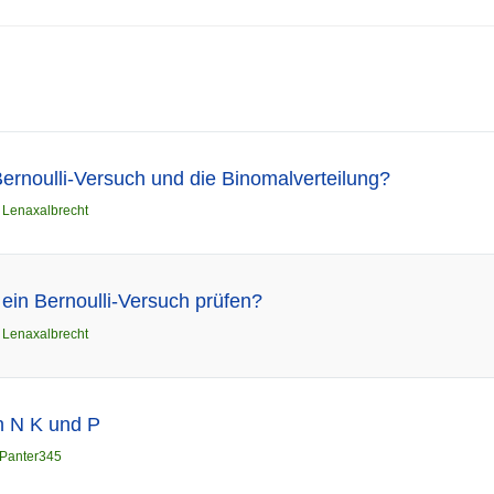
Bernoulli-Versuch und die Binomalverteilung?
n
Lenaxalbrecht
 ein Bernoulli-Versuch prüfen?
n
Lenaxalbrecht
h N K und P
Panter345