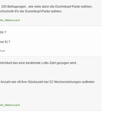
ei 100 Befragungen , wie viele dann die Dummkopf-Partei wählen,
chschnitt 4% die Dummkopf-Partei wählen.
Der_Mathecoach
.04 ?
ei 6) ?
Gast
nlichkeit das eine bestimmte Lotto-Zahl gezogen wird.
e Anzahl wie oft Ihre Glückszahl bei 52 Wochenziehungen auftreten
Der_Mathecoach