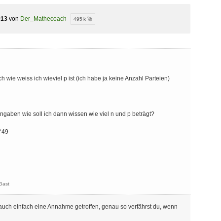
013
von
Der_Mathecoach
495 k 🚀
 wie weiss ich wieviel p ist (ich habe ja keine Anzahl Parteien)
Angaben wie soll ich dann wissen wie viel n und p beträgt?
^49
Gast
 auch einfach eine Annahme getroffen, genau so verfährst du, wenn