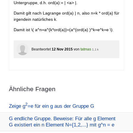
Untergruppe, d.h. ord(a):= | <a> |.
Damit gilt nach Lagrange ord(a) | n, also n=k * ord(a) für
irgendein natürliches k.
Damit ist
\( a^n=a^{k*ord(a)}=(a^{ord(a) )^k=e^k=e \).
Beantwortet
12 Nov 2015
von
tatmas
1,1 k
Ähnliche Fragen
2
Zeige g
=e für ein g aus der Gruppe G
G endliche Gruppe. Beweise: Für alle g Element
G existiert ein n Element N={1,2,...} mit g^n = e