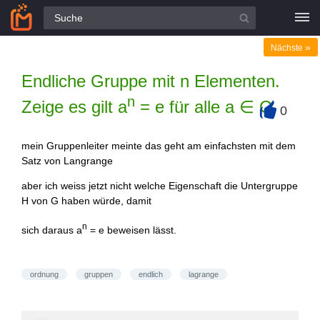
Alle Fragen
»
Nächste
Endliche Gruppe mit n Elementen.
n
Zeige es gilt a
= e für alle a ∈ G
0
+
mein Gruppenleiter meinte das geht am einfachsten mit dem
Satz von Langrange
aber ich weiss jetzt nicht welche Eigenschaft die Untergruppe
H von G haben würde, damit
n
sich daraus a
= e beweisen lässt.
ordnung
gruppen
endlich
lagrange