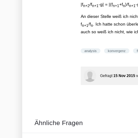
|f
/f
-g| = |(f
+f
)/f
-
n+2
n+1
n+1
n
n+1
An dieser Stelle weiß ich nich
f
/f
. Ich hatte schon überle
n+1
n
auch so weiß ich nicht, wie i
analysis
konvergenz
Gefragt
15 Nov 2015
Ähnliche Fragen