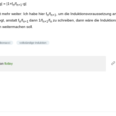
g| = |1+f
/f
-g|
n
n+1
t mehr weiter: Ich habe hier f
/f
, um die Induktionsvoraussetzung a
n
n+1
gt, anstatt f
/f
dann 1/f
/f
zu schreiben, dann wäre die Induktion
n
n+1
n+1
n
ch weitermachen soll.
fibonacci
vollständige-induktion
von
flottey