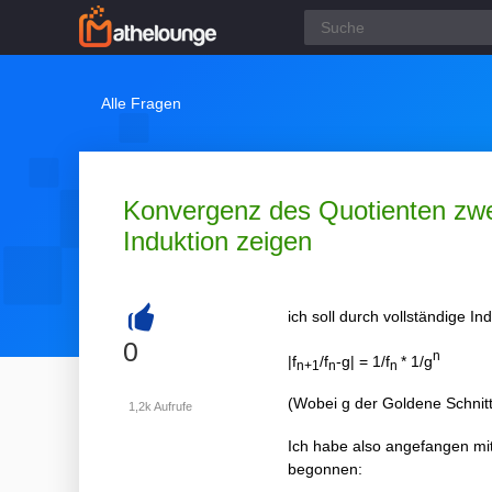
Alle Fragen
Konvergenz des Quotienten zwei
Induktion zeigen
ich soll durch vollständige In
+
0
n
|f
/f
-g| = 1/f
* 1/g
n+1
n
n
(Wobei g der Goldene Schnitt 
1,2k
Aufrufe
Ich habe also angefangen mit 
begonnen: