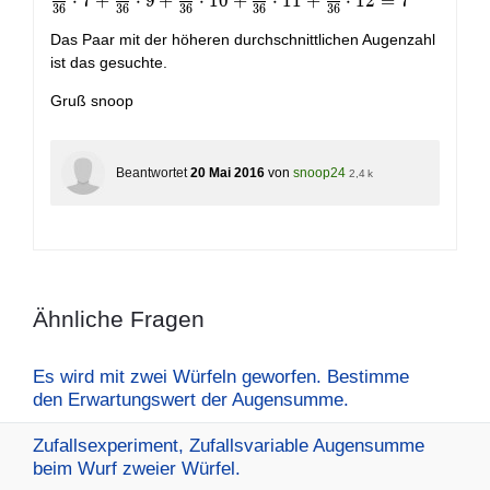
{36} \cdot
⋅
7
+
⋅
9
+
⋅
1
0
+
⋅
1
1
+
⋅
1
2
=
7
3
6
3
6
3
6
3
6
3
6
2
Das Paar mit der höheren durchschnittlichen Augenzahl
+\frac{2}
ist das gesuchte.
{36} \cdot
3+\frac{3}
Gruß snoop
{36} \cdot
4
+\frac{4}
{36} \cdot
Beantwortet
20 Mai 2016
von
snoop24
2,4 k
5
+\frac{5}
{36} \cdot
6 +
\frac{6}
{36} \cdot
Ähnliche Fragen
7
+\frac{5}
{36} \cdot
Es wird mit zwei Würfeln geworfen. Bestimme
7
den Erwartungswert der Augensumme.
+\frac{4}
{36} \cdot
Zufallsexperiment, Zufallsvariable Augensumme
9+
beim Wurf zweier Würfel.
\frac{3}