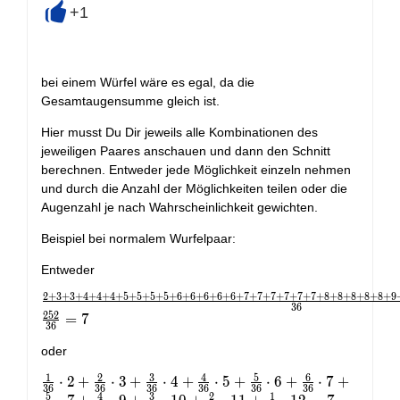
+1
+
bei einem Würfel wäre es egal, da die
Gesamtaugensumme gleich ist.
Hier musst Du Dir jeweils alle Kombinationen des
jeweiligen Paares anschauen und dann den Schnitt
berechnen. Entweder jede Möglichkeit einzeln nehmen
und durch die Anzahl der Möglichkeiten teilen oder die
Augenzahl je nach Wahrscheinlichkeit gewichten.
Beispiel bei normalem Wurfelpaar:
Entweder
2
+
3
+
3
+
4
+
4
+
4
+
5
+
5
+
5
+
5
+
6
+
6
+
6
+
6
+
6
+
7
+
7
+
7
+
7
+
7
+
7
+
8
+
8
+
8
+
8
+
8
+
9
\frac{
3
6
2
5
2
2+3+3+4+4+4+5+5+5+5+6+6+6+6+6+7+7+7+7
=
7
3
6
{36} = \frac{252}{36}=7
oder
1
2
3
4
5
6
\frac{1}
⋅
2
+
⋅
3
+
⋅
4
+
⋅
5
+
⋅
6
+
⋅
7
+
3
6
3
6
3
6
3
6
3
6
3
6
5
4
3
2
1