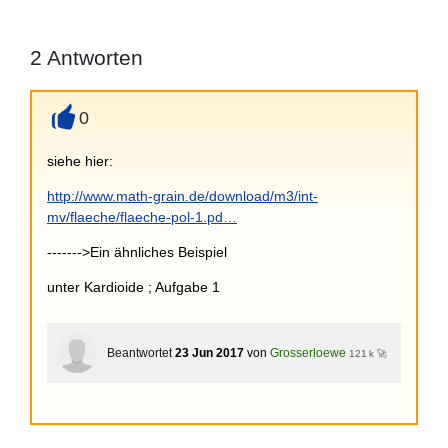
2
Antworten
0
+
siehe hier:
http://www.math-grain.de/download/m3/int-
mv/flaeche/flaeche-pol-1.pd…
------->Ein ähnliches Beispiel
unter Kardioide ; Aufgabe 1
Beantwortet
23 Jun 2017
von
Grosserloewe
121 k 🚀