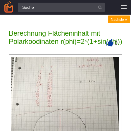
Alle Fragen
»
Nächste
Berechnung Flächeninhalt mit
Polarkoodinaten r(phi)=2*(1+sin(phi))
0
+