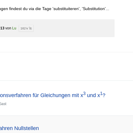
 findest du via die Tage 'substituiteren', 'Substitution'...
013
von
Lu
162 k 🚀
3
1
ionsverfahren für Gleichungen mit x
und x
?
Gast
ahren Nullstellen