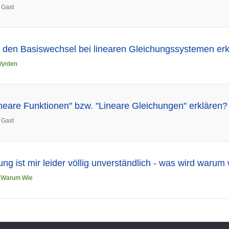
n
Gast
 den Basiswechsel bei linearen Gleichungssystemen erk
yrden
eare Funktionen" bzw. "Lineare Gleichungen" erklären?
n
Gast
ung ist mir leider völlig unverständlich - was wird warum
n
Warum Wie