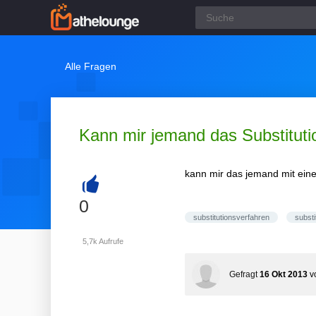
Alle Fragen
Kann mir jemand das Substituti
kann mir das jemand mit eine
+
0
substitutionsverfahren
substi
5,7k
Aufrufe
Gefragt
16 Okt 2013
v