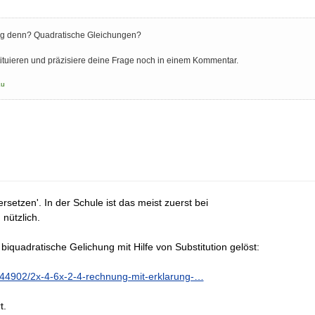
 denn? Quadratische Gleichungen?
ituieren und präzisiere deine Frage noch in einem Kommentar.
Lu
ersetzen'. In der Schule ist das meist zuerst bei
nützlich.
biquadratische Gelichung mit Hilfe von Substitution gelöst:
/44902/2x-4-6x-2-4-rechnung-mit-erklarung-…
t.