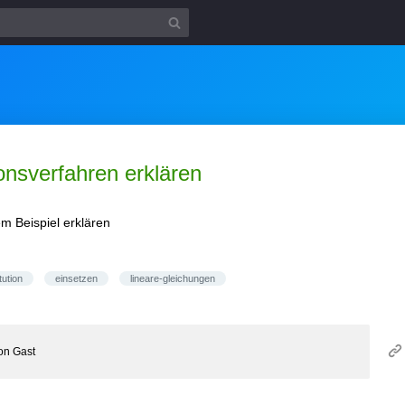
onsverfahren erklären
m Beispiel erklären
tution
einsetzen
lineare-gleichungen
on
Gast