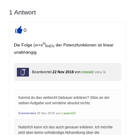
1
Antwort
0
+
n
Die Folge (x↦x
)
der Potenzfunktionen ist linear
n∈ℕ
unabhängig.
Beantwortet
22 Nov 2018
von
oswald
108 k 🚀
Kannst du das vielleicht Gebauer erklären? Sitze an der
selben Aufgabe und verstehe absolut nichts.
Kommentiert
26 Nov 2018
von
Lasse123
Natürlich kann ich das auch genauer erklären. Ich möchte
jetzt aber keine vollständige Abhandlung über die