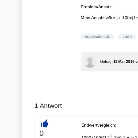
Problem/Ansatz:
Mein Ansatz wäre ja 100x(1+
finanzmathematik
anleihe
Gefragt
11 Mär 2019
v
1
Antwort
Endwertvergleich:
+
0
2
1000+100*(1,1
-1)/0,1 = x+