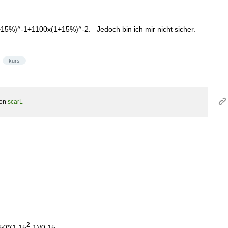
15%)^-1+1100x(1+15%)^-2. Jedoch bin ich mir nicht sicher.
kurs
on
scarL
2
150*(1,15
-1)/0,15