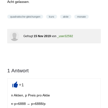
Acht gelassen.
quadratische-gleichungen
kurs
aktie
monate
Gefragt
15 Nov 2019
von
_user32592
1
Antwort
+1
+
n Aktien, p Preis pro Aktie
n·p=6888 → p=6888/p