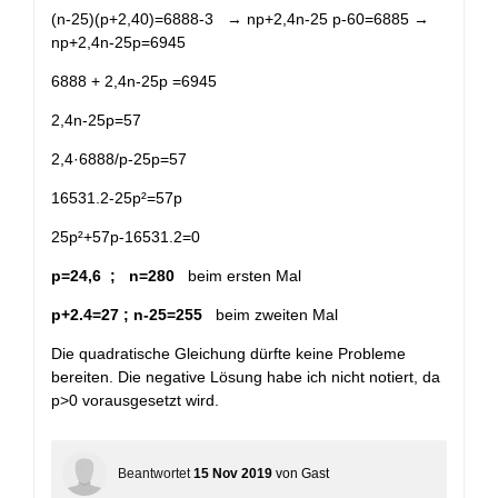
(n-25)(p+2,40)=6888-3 → np+2,4n-25 p-60=6885 →
np+2,4n-25p=6945
6888 + 2,4n-25p =6945
2,4n-25p=57
2,4·6888/p-25p=57
16531.2-25p²=57p
25p²+57p-16531.2=0
p=24,6 ; n=280
beim ersten Mal
p+2.4=27 ; n-25=255
beim zweiten Mal
Die quadratische Gleichung dürfte keine Probleme
bereiten. Die negative Lösung habe ich nicht notiert, da
p>0 vorausgesetzt wird.
Beantwortet
15 Nov 2019
von
Gast