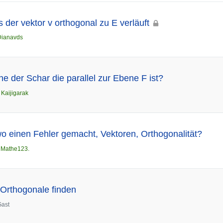
 der vektor v orthogonal zu E verläuft
Dianavds
e der Schar die parallel zur Ebene F ist?
n
Kaijigarak
o einen Fehler gemacht, Vektoren, Orthogonalität?
n
Mathe123.
Orthogonale finden
Gast