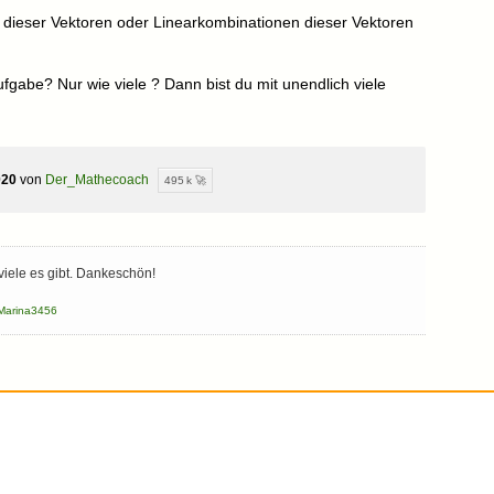
e dieser Vektoren oder Linearkombinationen dieser Vektoren
ufgabe? Nur wie viele ? Dann bist du mit unendlich viele
020
von
Der_Mathecoach
495 k 🚀
viele es gibt. Dankeschön!
Marina3456