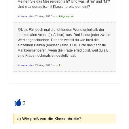
Meinen Sie das Messergebnis h? Und was ist "m" und "M"?
Und was genau ist mit Klassenbreite gemeint?
Kommentiert
24 Aug 2020
von
kittycatycat
@kitty: Füll doch mal die fehlenden Werte unterhalb der
horizontalen Achse ( x-Achse) aus. Dort ist nur jeder zweite
Wert angeschrieben. Danach weisst du wie breit die
einzelnen Balken (Klassen) sind. EDIT: Bitte das nächste
Mal kommentieren, wenn die Frage erledigt ist, weil du z.B.
eine Frage nochmals eingestellt hast.
Kommentiert
27 Aug 2020
von
Lu
0
+
a) Wie groß war die Klassenbreite?