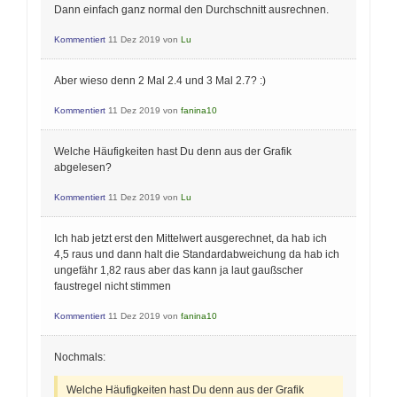
Dann einfach ganz normal den Durchschnitt ausrechnen.
Kommentiert
11 Dez 2019
von
Lu
Aber wieso denn 2 Mal 2.4 und 3 Mal 2.7? :)
Kommentiert
11 Dez 2019
von
fanina10
Welche Häufigkeiten hast Du denn aus der Grafik
abgelesen?
Kommentiert
11 Dez 2019
von
Lu
Ich hab jetzt erst den Mittelwert ausgerechnet, da hab ich
4,5 raus und dann halt die Standardabweichung da hab ich
ungefähr 1,82 raus aber das kann ja laut gaußscher
faustregel nicht stimmen
Kommentiert
11 Dez 2019
von
fanina10
Nochmals:
Welche Häufigkeiten hast Du denn aus der Grafik