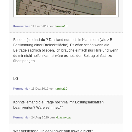
Kommentiert
11 Dez 2019
von
fanina10
Bei der c) meinst du ? Da stand nurnoch in Klammern (wie z.B.
Bestimmung einer Dreiecksfläche). Es wäre schön wenn die
Beiträge sachlich blieben, ich brauche einfach nur Hilfe und wenn
du mir nicht helfen kannst wäre es nett, den Beitrag einfach zu
überspringen.
LG
Kommentiert
11 Dez 2019
von
fanina10
Könnte jemand die Frage nochmal mit Lösungsansätzen
beantworten? Wäre sehr nett^^
Kommentiert
24 Aug 2020
von
kittycatycat
Was verstehst du in der Antwort von oswald nicht?