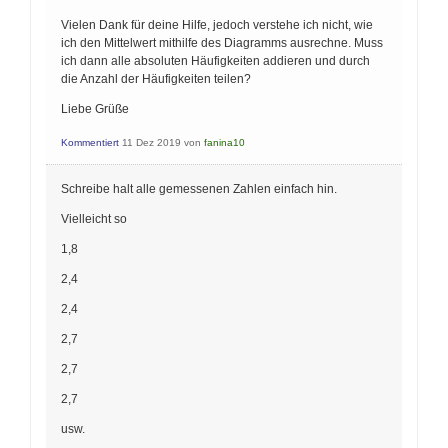
Vielen Dank für deine Hilfe, jedoch verstehe ich nicht, wie
ich den Mittelwert mithilfe des Diagramms ausrechne. Muss
ich dann alle absoluten Häufigkeiten addieren und durch
die Anzahl der Häufigkeiten teilen?
Liebe Grüße
Kommentiert
11 Dez 2019
von
fanina10
Schreibe halt alle gemessenen Zahlen einfach hin.
Vielleicht so
1,8
2,4
2,4
2,7
2,7
2,7
usw.