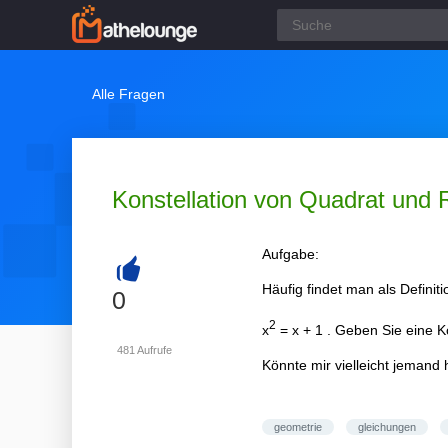
Alle Fragen
Konstellation von Quadrat und R
Aufgabe:
Häufig findet man als Definit
+
0
2
x
= x + 1 . Geben Sie eine K
481
Aufrufe
Könnte mir vielleicht jemand 
geometrie
gleichungen