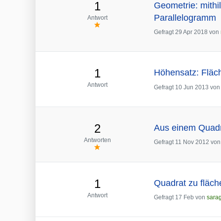
1
Geometrie: mithi
Parallelogramm
Antwort
Gefragt
29 Apr 2018
von
1
Höhensatz: Fläc
Antwort
Gefragt
10 Jun 2013
vo
2
Aus einem Quadr
Antworten
Gefragt
11 Nov 2012
vo
1
Quadrat zu fläc
Antwort
Gefragt
17 Feb
von
sara