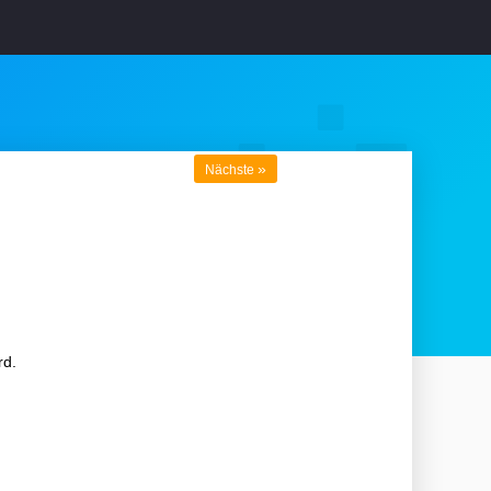
»
Nächste
rd.