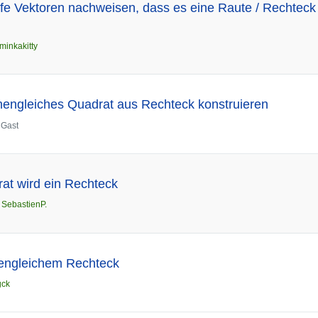
lfe Vektoren nachweisen, dass es eine Raute / Rechteck 
minkakitty
hengleiches Quadrat aus Rechteck konstruieren
n
Gast
at wird ein Rechteck
n
SebastienP.
hengleichem Rechteck
gck