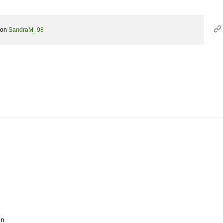
von
SandraM_98
en