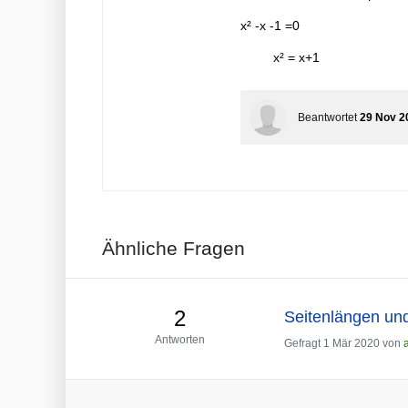
x² -x -1 =0
x² = x+1
Beantwortet
29 Nov 2
Ähnliche Fragen
2
Seitenlängen un
Antworten
Gefragt
1 Mär 2020
von