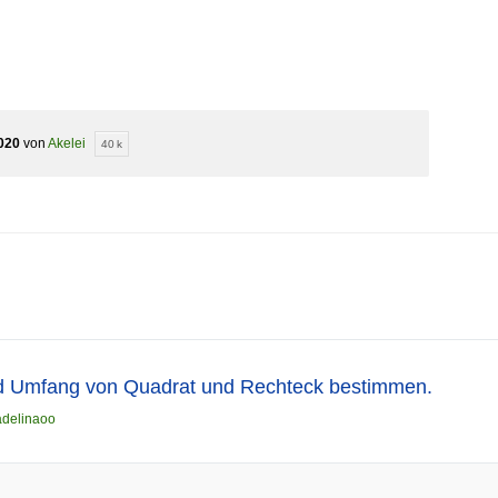
020
von
Akelei
40 k
d Umfang von Quadrat und Rechteck bestimmen.
adelinaoo