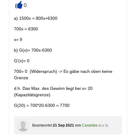
0
+
a) 1500x = 800x+6300
700x = 6300
x= 9
b) G(x)= 700x-6300
G'(x)= 0
700= 0 (Widerspruch) -> Es gäbe nach oben keine
Grenze
d.h. Das Max. des Gewinn liegt bei x= 20
(Kapazitätsgrenze)
G(20) = 700*20-6300 = 7700
Beantwortet
21 Sep 2021
von
Caramba
81 k 🚀