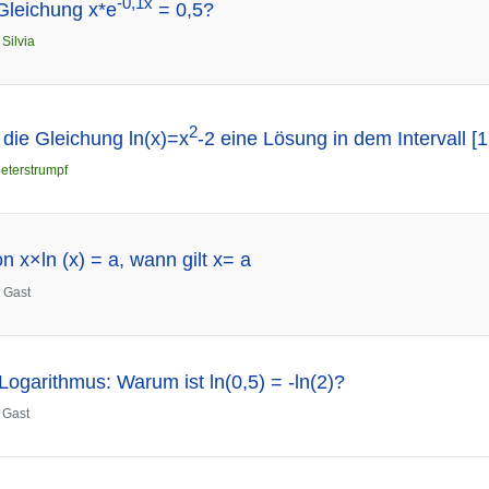
-0,1x
 Gleichung x*e
= 0,5?
n
Silvia
2
 die Gleichung ln(x)=x
-2 eine Lösung in dem Intervall [1,
eterstrumpf
 x×ln (x) = a, wann gilt x= a
n
Gast
Logarithmus: Warum ist ln(0,5) = -ln(2)?
n
Gast