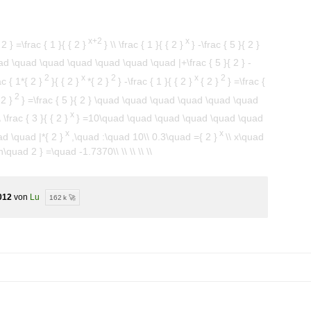
x+2
x
 2 } =\frac { 1 }{ { 2 }
} \\ \frac { 1 }{ { 2 }
} -\frac { 5 }{ 2 }
ad \quad \quad \quad \quad \quad \quad |+\frac { 5 }{ 2 } -
2
x
2
x
2
ac { 1*{ 2 }
}{ { 2 }
*{ 2 }
} -\frac { 1 }{ { 2 }
{ 2 }
} =\frac {
2
 2 }
} =\frac { 5 }{ 2 } \quad \quad \quad \quad \quad \quad
x
frac { 3 }{ { 2 }
} =10\quad \quad \quad \quad \quad \quad
x
x
d \quad |*{ 2 }
,\quad :\quad 10\\ 0.3\quad ={ 2 }
\\ x\quad
n\quad 2 } =\quad -1.7370\\ \\ \\ \\ \\
012
von
Lu
162 k 🚀