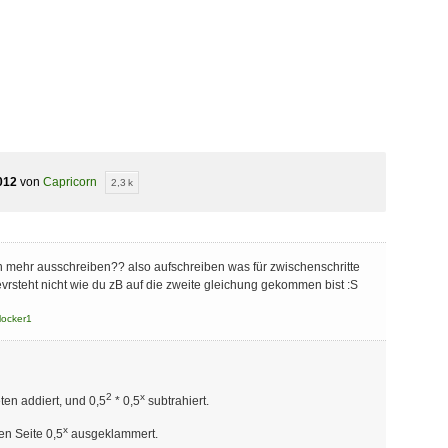
012
von
Capricorn
2,3 k
n mehr ausschreiben?? also aufschreiben was für zwischenschritte
evrsteht nicht wie du zB auf die zweite gleichung gekommen bist :S
locker1
2
x
ten addiert, und 0,5
* 0,5
subtrahiert.
x
en Seite 0,5
ausgeklammert.