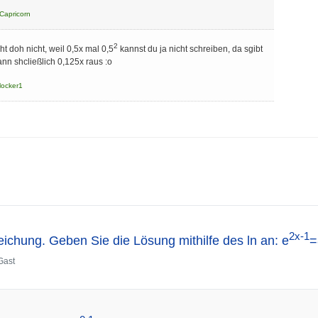
Capricorn
2
 doh nicht, weil 0,5x mal 0,5
kannst du ja nicht schreiben, da sgibt
ann shcließlich 0,125x raus :o
locker1
2x-1
eichung. Geben Sie die Lösung mithilfe des ln an: e
=
Gast