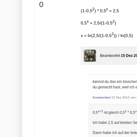
+
0
2
x
(1-0,5
) * 0,5
= 2,5
x
2
0,5
= 2,5/(1-0,5
)
2
x = ln(2,5/(1-0,5
)) / ln(0,5)
Beantwortet
15 Dez 2
kannst du das ein bissche
du gemacht hast, weil ich 
Kommentiert
15 Dez 2012
von
x+2
2
x
0,5
ist gleich 0,5
* 0,5
Ich habe 2,5 auf beiden Se
Dann habe ich auf der link