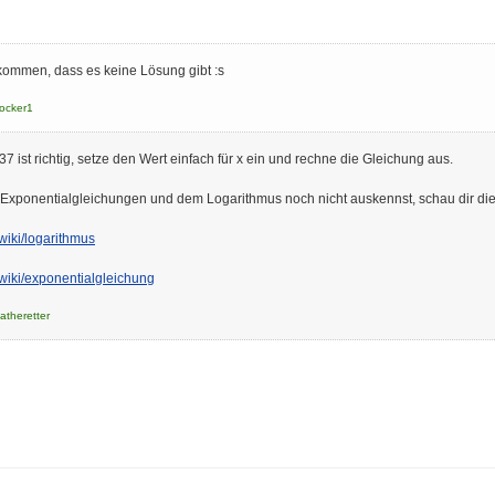
gekommen, dass es keine Lösung gibt :s
locker1
7 ist richtig, setze den Wert einfach für x ein und rechne die Gleichung aus.
 Exponentialgleichungen und dem Logarithmus noch nicht auskennst, schau dir die
wiki/logarithmus
/wiki/exponentialgleichung
atheretter