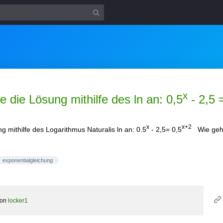
x
 die Lösung mithilfe des ln an: 0,5
- 2,5 
x
x+2
 mithilfe des Logarithmus Naturalis ln an: 0.5
- 2,5= 0,5
Wie geh
exponentialgleichung
von
locker1