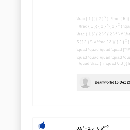
x
\frac { 1 }{ { 2 }
} -\frac { 5 }{
x
2
=\frac { 1 }{ { 2 }
{ 2 }
} \qu
x
2
\frac { 1 }{ { 2 }
{ 2 }
} \\ \fr
x
5 }{ 2 } \\ \\ \frac { 3 }{ { 2 }
{
\quad \quad \quad \quad |*4\\ \
\quad \quad \quad \quad \qua
=\quad \frac { ln\quad 0.3 }{ l
Beantwortet
15 Dez 2
x
x+2
0.5
- 2,5= 0,5