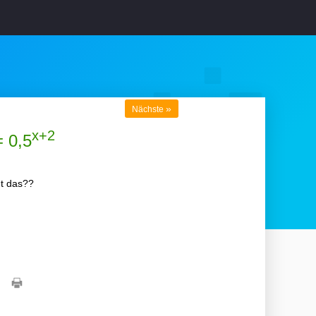
»
Nächste
x+2
= 0,5
t das??