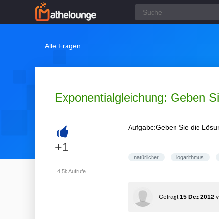
Alle Fragen
Exponentialgleichung: Geben Sie
Aufgabe:Geben Sie die Lösung
+
+1
natürlicher
logarithmus
4,5k
Aufrufe
Gefragt
15 Dez 2012