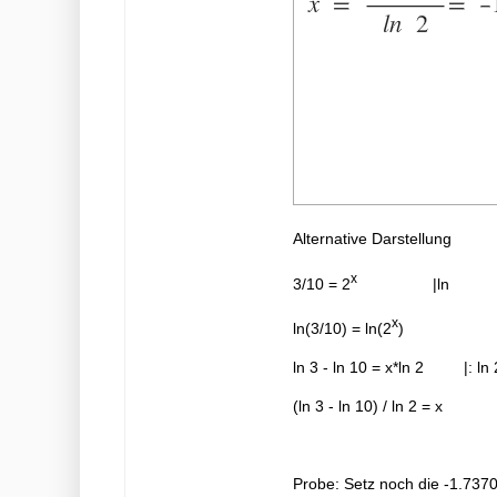
Alternative Darstellung
x
3/10 = 2
|ln
x
ln(3/10) = ln(2
)
ln 3 - ln 10 = x*ln 2 |: ln 
(ln 3 - ln 10) / ln 2 = x
Probe: Setz noch die -1.7370