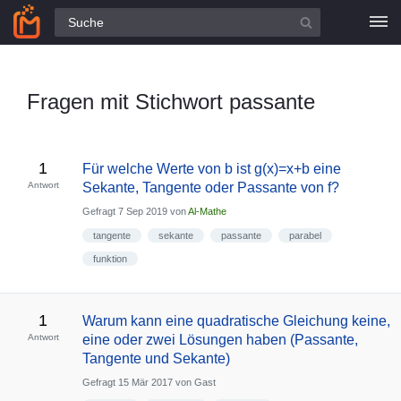
Alle Fragen
Fragen mit Stichwort passante
1
Für welche Werte von b ist g(x)=x+b eine
Antwort
Sekante, Tangente oder Passante von f?
Gefragt
7 Sep 2019
von
Al-Mathe
tangente
sekante
passante
parabel
funktion
1
Warum kann eine quadratische Gleichung keine,
Antwort
eine oder zwei Lösungen haben (Passante,
Tangente und Sekante)
Gefragt
15 Mär 2017
von
Gast