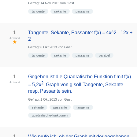
Gefragt
14 Nov 2013
von
Gast
tangente
sekante
passante
1
Tangente, Sekante, Passante: f(x) = 4x^2 - 12x +
Antwort
2
Gefragt
6 Okt 2013
von
Gast
tangente
sekante
passante
parabel
1
Gegeben ist die Quadratische Funktion f mit f(x)
Antwort
2
= 5,2x
. Graph von g soll Tangente, Sekante
resp. Passante sein.
Gefragt
1 Okt 2013
von
Gast
sekante
passante
tangente
quadratische-funktionen
1
Wie prüfe ich, ob der Graph mit der gegebenen