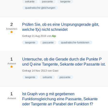
sekante
passante
tangente
quadratische-gleichungen
2
Prüfen Sie, ob es eine Ursprungsgerade gibt,
Antworten
welche f(x) nicht schneidet
Gefragt
21 Aug 2016
von
Alpi
tangente
passante
quadratische-funktionen
1
Untersuche, ob die Gerade durch die Punkte P
Antwort
und Q eine Tangente, Sekante oder Passante ist.
Gefragt
14 Nov 2013
von
Gast
tangente
sekante
passante
1
Ist Graph von g mit gegebenen
Antwort
Funktionsgleichung eine Passante, Sekante
oder Tangente an Parabel der Funktion f?