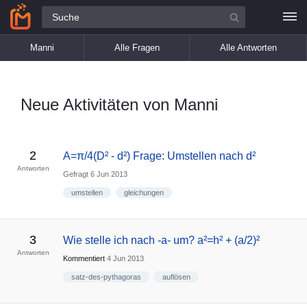
Alle Fragen
Manni
Alle Fragen
Alle Antworten
Neue Aktivitäten von Manni
2
A=π/4(D² - d²) Frage: Umstellen nach d²
Antworten
Gefragt
6 Jun 2013
umstellen
gleichungen
3
Wie stelle ich nach -a- um? a²=h² + (a/2)²
Antworten
Kommentiert
4 Jun 2013
satz-des-pythagoras
auflösen