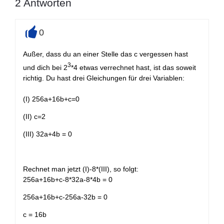
2
Antworten
0
+
Außer, dass du an einer Stelle das c vergessen hast
3
und dich bei 2
*4 etwas verrechnet hast, ist das soweit
richtig. Du hast drei Gleichungen für drei Variablen:
(I) 256a+16b+c=0
(II) c=2
(III) 32a+4b = 0
Rechnet man jetzt (I)-8*(III), so folgt:
256a+16b+c-8*32a-8*4b = 0
256a+16b+c-256a-32b = 0
c = 16b