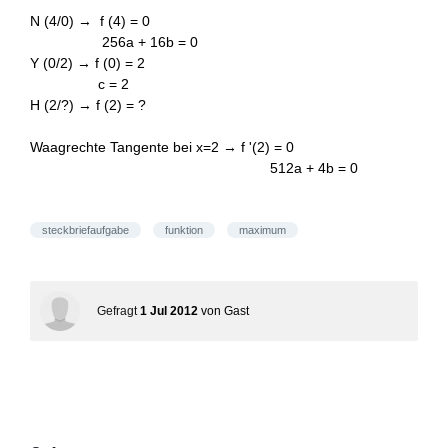
N (4/0) → f (4) = 0
256a + 16b = 0
Y (0/2) → f (0) = 2
c = 2
H (2/?) → f (2) = ?
Waagrechte Tangente bei x=2 → f '(2) = 0
512a + 4b = 0
steckbriefaufgabe
funktion
maximum
Gefragt
1 Jul 2012
von
Gast