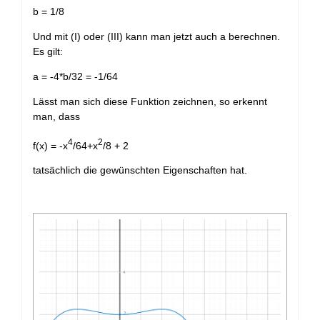
b = 1/8
Und mit (I) oder (III) kann man jetzt auch a berechnen.
Es gilt:
a = -4*b/32 = -1/64
Lässt man sich diese Funktion zeichnen, so erkennt
man, dass
4
2
f(x) = -x
/64+x
/8 + 2
tatsächlich die gewünschten Eigenschaften hat.