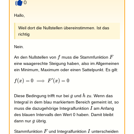
0
+
Hallo,
Weil dort die Nullstellen übereinstimmen. Ist das
richtig
Nein.
f
F
An den Nullstellen von
muss die Stammfunktion
f
F
eine waagerechte Steigung haben, also im Allgemeinen
ein Minimum, Maximum oder einen Sattelpunkt. Es gilt:
′
f(x) = 0 \implies F'(x)= 0
(
)
=
0
⟹
(
)
=
0
f
x
F
x
g
h
Diese Bedingung trifft nur bei
und
zu. Wenn das
g
h
Integral in dem blau markiertem Bereich gemeint ist, so
I
muss die dazugehörige Integralfunktion
am Anfang
I
des blauen Intervalls den Wert 0 haben. Damit bleibt
g
dann nur
übrig.
g
F
I
Stammfunktion
und Integralfunktion
unterscheiden
F
I