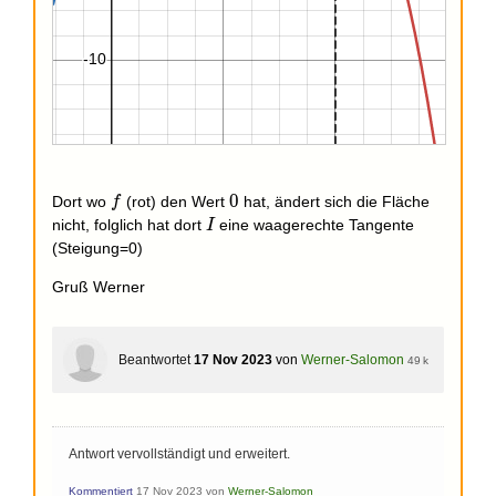
f
0
0
Dort wo
(rot) den Wert
hat, ändert sich die Fläche
f
I
nicht, folglich hat dort
eine waagerechte Tangente
I
(Steigung=0)
Gruß Werner
Beantwortet
17 Nov 2023
von
Werner-Salomon
49 k
Antwort vervollständigt und erweitert.
Kommentiert
17 Nov 2023
von
Werner-Salomon