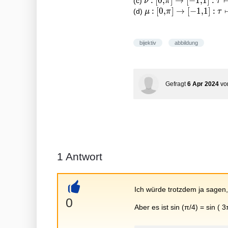
\rightarrow[0,1]:
\nu:[0, \pi]
:
[
0
,
]
→
[
−
1
,
1
]
:
(c)
ν
π
τ
\cos \tau
\tau \mapsto
\rightarrow[-1,1]:
\mu:[0, \pi]
:
[
0
,
]
→
[
−
1
,
1
]
:
(d)
μ
π
τ
\sin \tau
\tau \mapsto-
\rightarrow[-1,1]:
\cos \tau
\tau \mapsto
\cos (-\tau)
bijektiv
abbildung
Gefragt
6 Apr 2024
v
1
Antwort
Ich würde trotzdem ja sagen, 
+
0
Aber es ist sin (π/4) = sin ( 3π