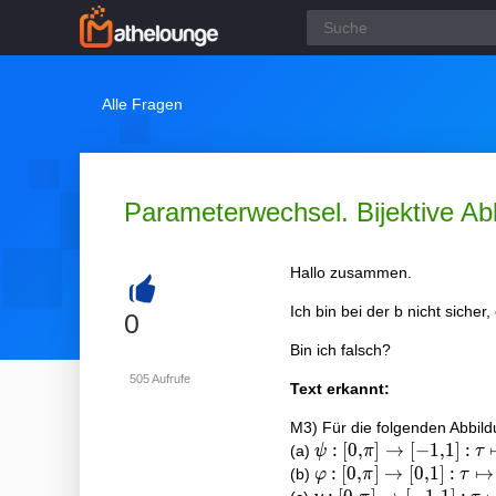
Alle Fragen
Parameterwechsel. Bijektive Ab
Hallo zusammen.
Ich bin bei der b nicht sicher
+
0
Bin ich falsch?
505
Aufrufe
Text erkannt:
M3) Für die folgenden Abbildu
\psi:[0, \pi]
:
[
0
,
]
→
[
−
1
,
1
]
:
(a)
ψ
π
τ
\rightarrow[-1,1]:
\varphi:[0, \pi]
:
[
0
,
]
→
[
0
,
1
]
:
↦
(b)
φ
π
τ
\tau \mapsto