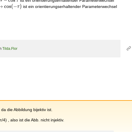
↦
−
c
o
s
ist ein orientierungserhaltender Parameterwechsel
τ
↦
c
o
s
(
−
)
ist ein orientierungserhaltender Parameterwechsel
τ
on
Tilda.Flor
da die Abbildung bijektiv ist.
/4) , also ist die Abb. nicht injektiv.