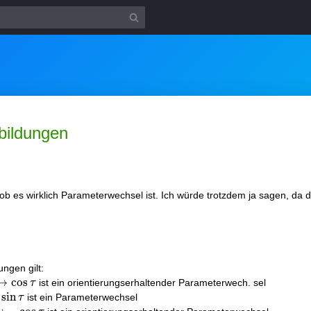
bildungen
, ob es wirklich Parameterwechsel ist. Ich würde trotzdem ja sagen, da die
ngen gilt:
↦
c
o
s
ist ein orientierungserhaltender Parameterwech. sel
τ
s
i
n
ist ein Parameterwechsel
τ