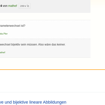
24
von
mathef
289 k 🚀
arameterwechsel ist?
lda.Flor
wechsel bijektiv sein müssen. Also wäre das keiner.
athef
tive und bijektive lineare Abbildungen