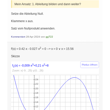
Mein Ansatz: 1. Ableitung bilden und dann weiter?
Setze die Ableitung Null.
Klammere x aus.
Satz vom Nullprodukt anwenden.
Kommentiert
28 Apr 2024
von
ggT22
2
f'(x) = 0.42·x - 0.027·x
= 0 --> x = 0 ∨ x = 15.56
Skizze
3
2
Plotlux öffnen
f
(x) = -0,009·x
+0,21·x
+8
1
Zoom: x(-9…25) y(0…26)