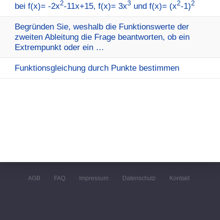
2
3
2
2
bei f(x)= -2x
-11x+15, f(x)= 3x
und f(x)= (x
-1)
Begründen Sie, weshalb die Funktionswerte der
zweiten Ableitung die Frage beantworten, ob ein
Extrempunkt oder ein …
Funktionsgleichung durch Punkte bestimmen
AGB
FAQ
Impressum
Datenschutz
Kontakt