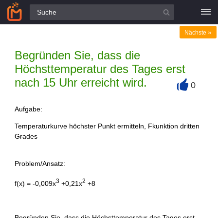
Alle Fragen
»
Nächste
Begründen Sie, dass die
Höchsttemperatur des Tages erst
nach 15 Uhr erreicht wird.
0
+
Aufgabe:
Temperaturkurve höchster Punkt ermitteln, Fkunktion dritten
Grades
Problem/Ansatz:
3
2
f(x) = -0,009x
+0,21x
+8
Begründen Sie, dass die Höchsttemperatur des Tages erst