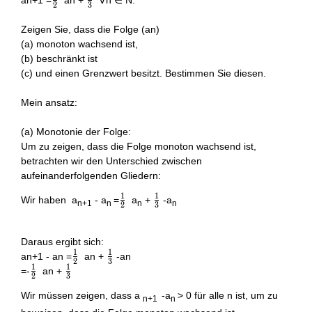
\frac{1}
\frac{1}
an+1 =
an +
∀n ∈ N.
2
3
{2}
{3}
Zeigen Sie, dass die Folge (an)
(a) monoton wachsend ist,
(b) beschränkt ist
(c) und einen Grenzwert besitzt. Bestimmen Sie diesen.
Mein ansatz:
(a) Monotonie der Folge:
Um zu zeigen, dass die Folge monoton wachsend ist,
betrachten wir den Unterschied zwischen
aufeinanderfolgenden Gliedern:
1
1
\frac{1}
\frac{1}
Wir haben a
- a
=
a
+
-a
n+1
n
n
n
2
3
{2}
{3}
Daraus ergibt sich:
1
1
\frac{1}
\frac{1}
an+1 - an =
an +
-an
2
3
1
1
{2}
{3}
\frac{1}
\frac{1}
=-
an +
2
3
{2}
{3}
Wir müssen zeigen, dass a
-a
> 0 für alle n ist, um zu
n+1
n