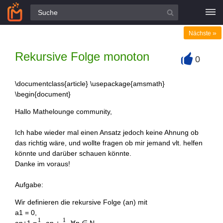
Alle Fragen
»
Nächste
Rekursive Folge monoton
0
+
\documentclass{article} \usepackage{amsmath}
\begin{document}
Hallo Mathelounge community,
Ich habe wieder mal einen Ansatz jedoch keine Ahnung ob
das richtig wäre, und wollte fragen ob mir jemand vlt. helfen
könnte und darüber schauen könnte.
Danke im voraus!
Aufgabe:
Wir definieren die rekursive Folge (an) mit
a1 = 0,
1
1