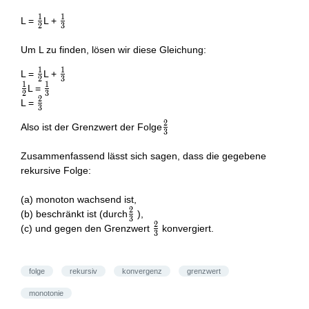
1
1
\frac{1}
\frac{1}
L =
L +
2
3
{2}
{3}
Um L zu finden, lösen wir diese Gleichung:
1
1
\frac{1}
\frac{1}
L =
L +
2
3
1
1
{2}
{3}
\frac{1}
\frac{1}
L =
2
3
2
{2}
{3}
\frac{2}
L =
3
{3}
2
\frac{2}
Also ist der Grenzwert der Folge
3
{3}
Zusammenfassend lässt sich sagen, dass die gegebene
rekursive Folge:
(a) monoton wachsend ist,
2
\frac{2}
(b) beschränkt ist (durch
),
3
2
{3}
\frac{2}
(c) und gegen den Grenzwert
konvergiert.
3
{3}
folge
rekursiv
konvergenz
grenzwert
monotonie