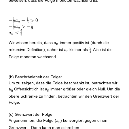
beweisen, dass die Folge monoton wachsend ist.
1
1
-
−
+
>
0
a
n
2
3
1
1
\frac{1}
-
−
>
−
a
n
2
3
2
{2}a_n
\frac{1}
a_n <
<
a
n
3
+
{2}a_n
\frac{2}
Wir wissen bereits, dass a
immer positiv ist (durch die
\frac{1}
> -
{3}
n
2
{3} > 0
\frac{1}
\frac{2}
rekursive Definition), daher ist a
kleiner als
Also ist die
n
3
{3}
{3}
Folge monoton wachsend.
(b) Beschränktheit der Folge:
Um zu zeigen, dass die Folge beschränkt ist, betrachten wir
a
Offensichtlich ist a
immer größer oder gleich Null. Um die
n
n
obere Schranke zu finden, betrachten wir den Grenzwert der
Folge.
(c) Grenzwert der Folge:
Angenommen, die Folge (a
) konvergiert gegen einen
n
Grenzwert . Dann kann man schreiben: