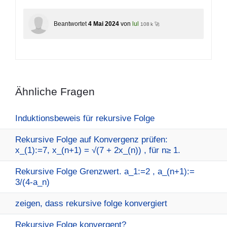
Beantwortet
4 Mai 2024
von
lul
108 k 🚀
Ähnliche Fragen
Induktionsbeweis für rekursive Folge
Rekursive Folge auf Konvergenz prüfen:
x_(1):=7, x_(n+1) = √(7 + 2x_(n)) , für n≥ 1.
Rekursive Folge Grenzwert. a_1:=2 , a_(n+1):=
3/(4-a_n)
zeigen, dass rekursive folge konvergiert
Rekursive Folge konvergent?