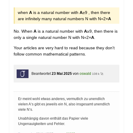
+
when
A
is a natural number with
A
≥9 , then there
are infinitely many natural numbers N with N=2×
A
No. When
A
is a natural number with
A
≥9, then there is
only a single natural number N with N=2×
A
.
Your articles are very hard to read because they don't
follow common mathematical patterns.
Beantwortet
23 Mai 2025
von
oswald
108 k 🚀
Er meint wohl etwas anderes, vermutlich zu unendlich
vielen A‘s gibt es jeweils ein N, also insgesamt unendlich
viele N‘s.
Unabhängig davon enthält das Papier viele
Ungenauigkeiten und Fehler.