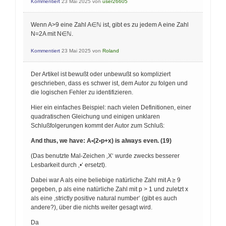
Kommentiert
23 Mai 2025
von
user26605
Wenn A>9 eine Zahl A∈ℕ ist, gibt es zu jedem A eine Zahl
N=2A mit N∈ℕ.
Kommentiert
23 Mai 2025
von
Roland
Der Artikel ist bewußt oder unbewußt so kompliziert
geschrieben, dass es schwer ist, dem Autor zu folgen und
die logischen Fehler zu identifizieren.
Hier ein einfaches Beispiel: nach vielen Definitionen, einer
quadratischen Gleichung und einigen unklaren
Schlußfolgerungen kommt der Autor zum Schluß:
And thus, we have: A•(2•p+x) is always even. (19)
(Das benutzte Mal-Zeichen ‚X‘ wurde zwecks besserer
Lesbarkeit durch ‚•‘ ersetzt).
Dabei war A als eine beliebige natürliche Zahl mit A ≥ 9
gegeben, p als eine natürliche Zahl mit p > 1 und zuletzt x
als eine ‚strictly positive natural number‘ (gibt es auch
andere?), über die nichts weiter gesagt wird.
Da