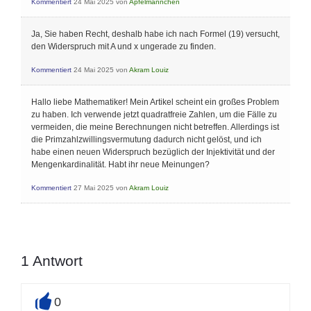
Kommentiert
24 Mai 2025
von
Apfelmännchen
Ja, Sie haben Recht, deshalb habe ich nach Formel (19) versucht,
den Widerspruch mit A und x ungerade zu finden.
Kommentiert
24 Mai 2025
von
Akram Louiz
Hallo liebe Mathematiker! Mein Artikel scheint ein großes Problem
zu haben. Ich verwende jetzt quadratfreie Zahlen, um die Fälle zu
vermeiden, die meine Berechnungen nicht betreffen. Allerdings ist
die Primzahlzwillingsvermutung dadurch nicht gelöst, und ich
habe einen neuen Widerspruch bezüglich der Injektivität und der
Mengenkardinalität. Habt ihr neue Meinungen?
Kommentiert
27 Mai 2025
von
Akram Louiz
1
Antwort
0