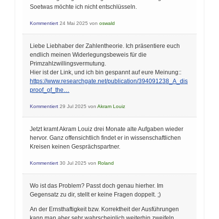
Soetwas möchte ich nicht entschlüsseln.
Kommentiert
24 Mai 2025
von
oswald
Liebe Liebhaber der Zahlentheorie. Ich präsentiere euch
endlich meinen Widerlegungsbeweis für die
Primzahlzwillingsvermutung.
Hier ist der Link, und ich bin gespannt auf eure Meinung::
https://www.researchgate.net/publication/394091238_A_dis
proof_of_the…
Kommentiert
29 Jul 2025
von
Akram Louiz
Jetzt kramt Akram Louiz drei Monate alte Aufgaben wieder
hervor. Ganz offensichtlich findet er in wissenschaftlichen
Kreisen keinen Gesprächspartner.
Kommentiert
30 Jul 2025
von
Roland
Wo ist das Problem? Passt doch genau hierher. Im
Gegensatz zu dir, stellt er keine Fragen doppelt. ;)
An der Ernsthaftigkeit bzw. Korrektheit der Ausführungen
kann man aber sehr wahrscheinlich weiterhin zweifeln.