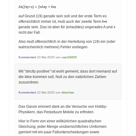
A•(2•p+x) = 2•A•p + A•x
auf Grund (19) gerade sein soll und der erste Term es
offensichtlich immer ist, muß auch der zweite Term A•x
gerade sein. Das ist aber für (erlaubtes) ungerades A und x
nicht der Fall.
Also muß offensichtlich in der Herleitung von (19) ein (oder
wahrscheinlich mehrere) Fehler vorliegen.
Kommentiert
23 Mai 2025
von
user26605
Mit "strictly positive" ist wohl gemeint, dass dort niemand auf
die Idee kommen soll, Null zu den natürlichen Zahlen
zuzuordnen.
Kommentiert
23 Mai 2025
von
döschwo
Das Ganze erinnert stark an die Versuche von Hobby-
Physikern, das Perpetuum Mobile zu erfinden.
Hier in Form von einer willkürlichen quadratischen
Gleichung, jeder Menge unübersichtliches Umformen
garniert mit ein paar Fallunterscheidungen sowie