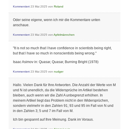
Kommentiert
23 Mai 2025
von
Roland
Oder seine eigene, wenn ich mir die Kommentare unten
anschaue.
Kommentiert
23 Mai 2025
von
Apfelmännchen
"It is not so much that I have confidence in scientists being right,
but that I have so much in nonscientists being wrong."
Isaac Asimov in: Quasar, Quasar, Burning Bright (1978)
Kommentiert
23 Mai 2025
von
nudger
Hallo. Vielen Dank für Ihre Antworten. Die Anzahl der Werte von M
und N ist unendlich, da die Widersprüche im Artikel bestehen
bleiben, auch wenn wir die Zahl A unbegrenzt erhöhen. In
meinem Artikel liegt das Problem nicht in den Widersprüchen,
sondern vielmehr in den Zahlen 91; 93 und 95 im Fall von N und
in den Zahlen 3; 5 und 7 im Fall von M.
Ich bin gespannt auf Ihre Meinung. Dank im Voraus.