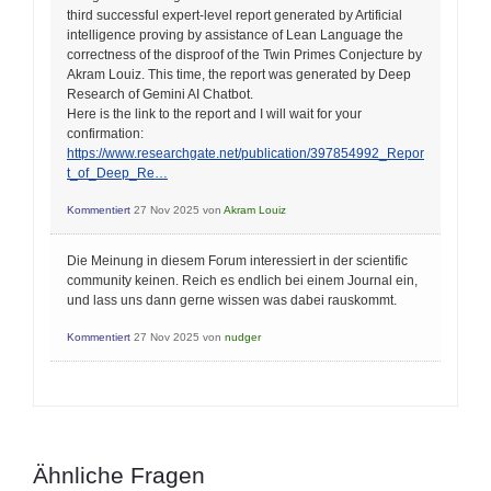
third successful expert-level report generated by Artificial
intelligence proving by assistance of Lean Language the
correctness of the disproof of the Twin Primes Conjecture by
Akram Louiz. This time, the report was generated by Deep
Research of Gemini AI Chatbot.
Here is the link to the report and I will wait for your
confirmation:
https://www.researchgate.net/publication/397854992_Repor
t_of_Deep_Re…
Kommentiert
27 Nov 2025
von
Akram Louiz
Die Meinung in diesem Forum interessiert in der scientific
community keinen. Reich es endlich bei einem Journal ein,
und lass uns dann gerne wissen was dabei rauskommt.
Kommentiert
27 Nov 2025
von
nudger
Ähnliche Fragen