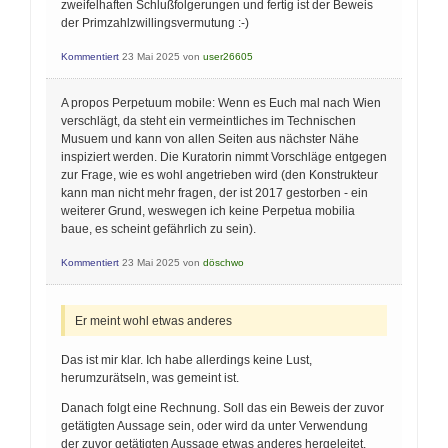
zweifelhaften Schlußfolgerungen und fertig ist der Beweis
der Primzahlzwillingsvermutung :-)
Kommentiert
23 Mai 2025
von
user26605
A propos Perpetuum mobile: Wenn es Euch mal nach Wien
verschlägt, da steht ein vermeintliches im Technischen
Musuem und kann von allen Seiten aus nächster Nähe
inspiziert werden. Die Kuratorin nimmt Vorschläge entgegen
zur Frage, wie es wohl angetrieben wird (den Konstrukteur
kann man nicht mehr fragen, der ist 2017 gestorben - ein
weiterer Grund, weswegen ich keine Perpetua mobilia
baue, es scheint gefährlich zu sein).
Kommentiert
23 Mai 2025
von
döschwo
Er meint wohl etwas anderes
Das ist mir klar. Ich habe allerdings keine Lust,
herumzurätseln, was gemeint ist.
Danach folgt eine Rechnung. Soll das ein Beweis der zuvor
getätigten Aussage sein, oder wird da unter Verwendung
der zuvor getätigten Aussage etwas anderes hergeleitet.