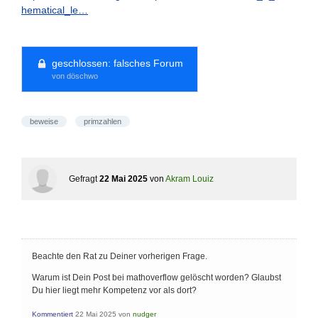
hematical_le…
geschlossen:
falsches Forum
von döschwo
beweise
primzahlen
Gefragt
22 Mai 2025
von
Akram Louiz
Beachte den Rat zu Deiner vorherigen Frage.
Warum ist Dein Post bei mathoverflow gelöscht worden? Glaubst
Du hier liegt mehr Kompetenz vor als dort?
Kommentiert
22 Mai 2025
von
nudger