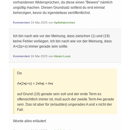
vorhandenen Widersprüchen, da diese einen "Beweis" nämlich
ungültig machen. Diesen Grundsatz solltest du erst einmal
beherzigen, bevor du irgendetwas veröffentlichst.
Kommentiert
24 Mai 2025
von
Apfelmännchen
Ich bin nach wie vor der Meinung, dass zwischen (1) und (19)
keine Fehler vorliegen. Ich bin nach wie vor der Meinung, dass
A×(2p+x) immer gerade sein sollte.
Kommentiert
24 Mai 2025
von
Akram Louiz
Da
A•(2•p+x) = 2•A•p + A•x
auf Grund (19) gerade sein soll und der erste Term es
offensichtlich immer ist, muß auch der zweite Term A•x gerade
sein. Das ist aber für (erlaubtes) ungerades A und x nicht der
Fall.
Wurde alles erläutert.