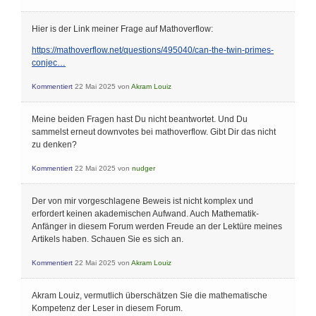
Hier is der Link meiner Frage auf Mathoverflow:
https://mathoverflow.net/questions/495040/can-the-twin-primes-
conjec…
Kommentiert
22 Mai 2025
von
Akram Louiz
Meine beiden Fragen hast Du nicht beantwortet. Und Du
sammelst erneut downvotes bei mathoverflow. Gibt Dir das nicht
zu denken?
Kommentiert
22 Mai 2025
von
nudger
Der von mir vorgeschlagene Beweis ist nicht komplex und
erfordert keinen akademischen Aufwand. Auch Mathematik-
Anfänger in diesem Forum werden Freude an der Lektüre meines
Artikels haben. Schauen Sie es sich an.
Kommentiert
22 Mai 2025
von
Akram Louiz
Akram Louiz, vermutlich überschätzen Sie die mathematische
Kompetenz der Leser in diesem Forum.